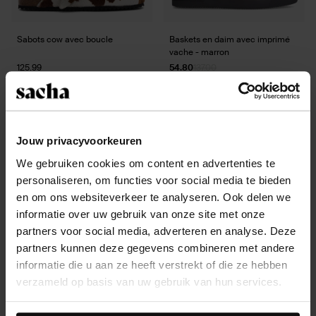
Sabots cow avec boucle
Baskets en daim avec imprimé
vache - marron
125.99
54.80
137.00
Jouw privacyvoorkeuren
Cow Clogs and brown shades
We gebruiken cookies om content en advertenties te
personaliseren, om functies voor social media te bieden
en om ons websiteverkeer te analyseren. Ook delen we
Pas encore convaincue par cette tendance ? Avec ces
informatie over uw gebruik van onze site met onze
articles branchés, nous faisons une ode aux
sabots
. Cet
partners voor social media, adverteren en analyse. Deze
imprimé donne un aspect vraiment différent aux
partners kunnen deze gegevens combineren met andere
chaussures les plus confortables
. C'est la chaussure
informatie die u aan ze heeft verstrekt of die ze hebben
qui est virale en ce moment sur TikTok.
verzameld op basis van uw gebruik van hun services.
Bienvenue en 2025... you're now officially Tikthonized!
Daarnaast werken wij samen met Google voor