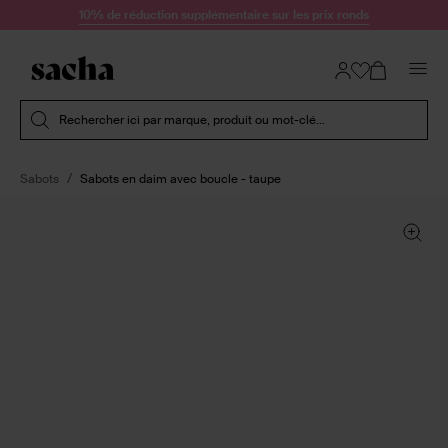
Passer au contenu
10% de réduction supplémentaire sur les prix ronds
Soumettre la recherche
Rechercher ici par marque, produit ou mot-clé...
Sabots
Sabots en daim avec boucle - taupe