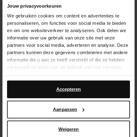
Jouw privacyvoorkeuren
Service d'assistance
We gebruiken cookies om content en advertenties te
Délai de rétractation de 14 jours
personaliseren, om functies voor social media te bieden
en om ons websiteverkeer te analyseren. Ook delen we
informatie over uw gebruik van onze site met onze
Description du produit
partners voor social media, adverteren en analyse. Deze
Optez pour un look estival stylé avec ces sabots en
partners kunnen deze gegevens combineren met andere
daim couleur taupe de Sacha ! Les mules taupe ont
informatie die u aan ze heeft verstrekt of die ze hebben
une boucle argentée et une semelle intérieure
verzameld op basis van uw gebruik van hun services.
confortable. Portez les sabots avec une paire de
chaussettes pour un look street style ! La semelle a une
Daarnaast werken wij samen met Google voor
hauteur de 2 cm. Utilisez les bons produits d'entretien.
advertentie- en meetdoeleinden. Meer informatie over
Accepteren
hoe Google uw persoonsgegevens gebruikt, vindt u op
Google’s pagina over zakelijke veiligheid en privacy
.
Détails du produit
Aanpassen
Livraison & retour
Weigeren