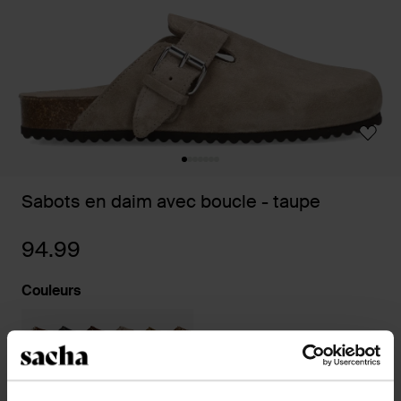
Sabots en daim avec boucle - taupe
94.99
Couleurs
Sélectionnez votre taille