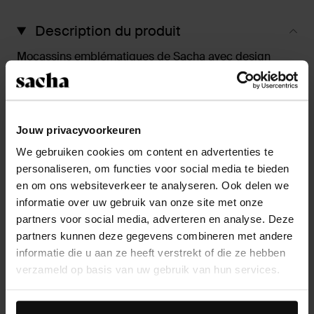
Description du produit
Mocassins emblématiques de Sacha avec design
chunky. Les mocassins noirs ont une grosse semelle
plateforme chunky de 3 cm et une hauteur du talon de
6 cm. Les mocassins sont en cuir à l’extérieur. Prenez
soin des mocassins avec Collonil Clean & Care 200ml.
Jouw privacyvoorkeuren
We gebruiken cookies om content en advertenties te
Détails du produit
personaliseren, om functies voor social media te bieden
en om ons websiteverkeer te analyseren. Ook delen we
informatie over uw gebruik van onze site met onze
Livraison & retour
partners voor social media, adverteren en analyse. Deze
partners kunnen deze gegevens combineren met andere
retourner
informatie die u aan ze heeft verstrekt of die ze hebben
verzameld op basis van uw gebruik van hun services.
D’autres personnes ont aussi acheté
Daarnaast werken wij samen met Google voor