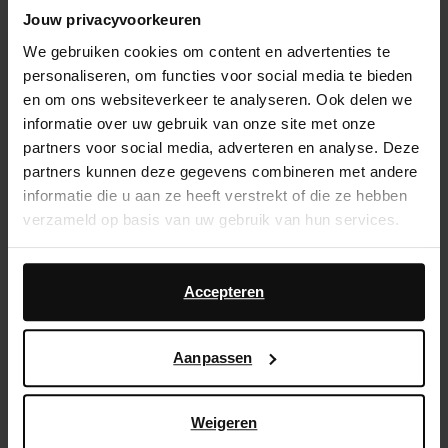
Jouw privacyvoorkeuren
Service d'assistance
We gebruiken cookies om content en advertenties te
Délai de rétractation de 14 jours
personaliseren, om functies voor social media te bieden
en om ons websiteverkeer te analyseren. Ook delen we
informatie over uw gebruik van onze site met onze
Description du produit
partners voor social media, adverteren en analyse. Deze
Sandales à talon branchées de Sacha ! Les sandales
partners kunnen deze gegevens combineren met andere
ont un design métallisé doré avec une bande large.
informatie die u aan ze heeft verstrekt of die ze hebben
Les sandales à bout ouvert ont un talon fermé et une
verzameld op basis van uw gebruik van hun services.
bride cheville avec une fermeture à boucle ajustable.
Les sandales dorées ont un talon de 8 cm de hauteur
Daarnaast werken wij samen met Google voor
et une doublure en cuir.
advertentie- en meetdoeleinden. Meer informatie over
Accepteren
hoe Google uw persoonsgegevens gebruikt, vindt u op
Google’s pagina over zakelijke veiligheid en privacy
.
Détails du produit
Aanpassen
Livraison & retour
Weigeren