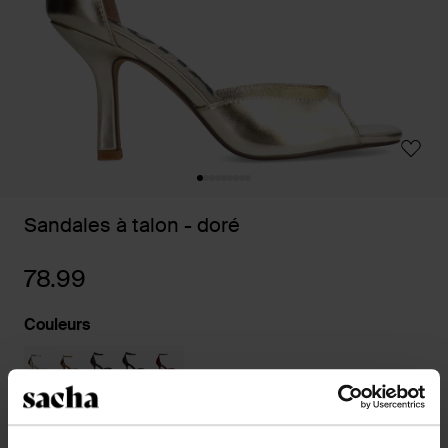
Sandales à talon - doré
78.99
Couleurs
Sélectionnez votre taille