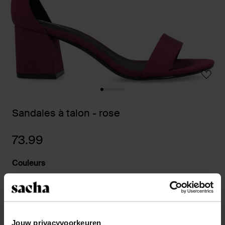
Sandales à talon - rose
73.99
Couleurs
Sélectionnez votre taille
Jouw privacyvoorkeuren