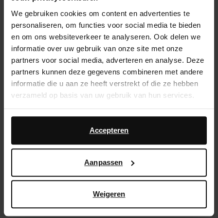
We gebruiken cookies om content en advertenties te
Service d'assistance
personaliseren, om functies voor social media te bieden
Délai de rétractation de 14 jours
en om ons websiteverkeer te analyseren. Ook delen we
informatie over uw gebruik van onze site met onze
partners voor social media, adverteren en analyse. Deze
Description du produit
partners kunnen deze gegevens combineren met andere
Ces sandales à talon roses de Sacha ont un aspect
informatie die u aan ze heeft verstrekt of die ze hebben
satin et un talon cubain de 6 cm de hauteur. Les
verzameld op basis van uw gebruik van hun services.
sandales se ferment avec une bride cheville dotée
d'une fermeture à boucle.
Daarnaast werken wij samen met Google voor
advertentie- en meetdoeleinden. Meer informatie over
Accepteren
hoe Google uw persoonsgegevens gebruikt, vindt u op
Détails du produit
Google’s pagina over zakelijke veiligheid en privacy
.
Aanpassen
Livraison & retour
Weigeren
retourner