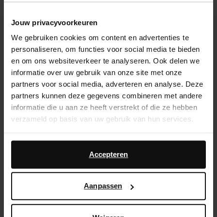
Jouw privacyvoorkeuren
Sélectionnez votre taille
We gebruiken cookies om content en advertenties te
personaliseren, om functies voor social media te bieden
Service d'assistance
en om ons websiteverkeer te analyseren. Ook delen we
Délai de rétractation de 14 jours
informatie over uw gebruik van onze site met onze
partners voor social media, adverteren en analyse. Deze
partners kunnen deze gegevens combineren met andere
Description du produit
informatie die u aan ze heeft verstrekt of die ze hebben
Ces santiags en daim avec détails serpent de Sacha
verzameld op basis van uw gebruik van hun services.
ont une hauteur de talon de 5 cm, une hauteur de tige
de 32 cm et une circonférence de 37 cm, mesurées
Daarnaast werken wij samen met Google voor
sur une pointure 37. Protégez les bottes avec le spray
advertentie- en meetdoeleinden. Meer informatie over
Accepteren
Pure Protect.
hoe Google uw persoonsgegevens gebruikt, vindt u op
Google’s pagina over zakelijke veiligheid en privacy
.
Aanpassen
Détails du produit