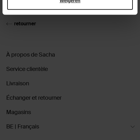
Weigeren
Livraison & retour
retourner
À propos de Sacha
Service clientèle
Livraison
Échanger et retourner
Magasins
BE | Français