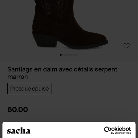
Santiags en daim avec détails serpent -
marron
Presque épuisé
60.00
Couleurs