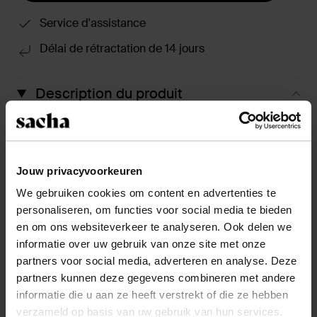
Service d'assistance
Délai de rétractation de 14 jours
Description du produit
Ces santiags marron de Sacha ont un design
classique avec des bandes élastiques sur les côtés.
Les bottines ont un bout pointu, un talon cubain de 4
cm de hauteur, une hauteur de tige de 18 cm et une
Jouw privacyvoorkeuren
circonférence de 27 cm, mesurées sur une pointure 37.
We gebruiken cookies om content en advertenties te
L'extérieur des bottines est en daim.
personaliseren, om functies voor social media te bieden
en om ons websiteverkeer te analyseren. Ook delen we
informatie over uw gebruik van onze site met onze
Détails du produit
partners voor social media, adverteren en analyse. Deze
partners kunnen deze gegevens combineren met andere
Livraison & retour
informatie die u aan ze heeft verstrekt of die ze hebben
verzameld op basis van uw gebruik van hun services.