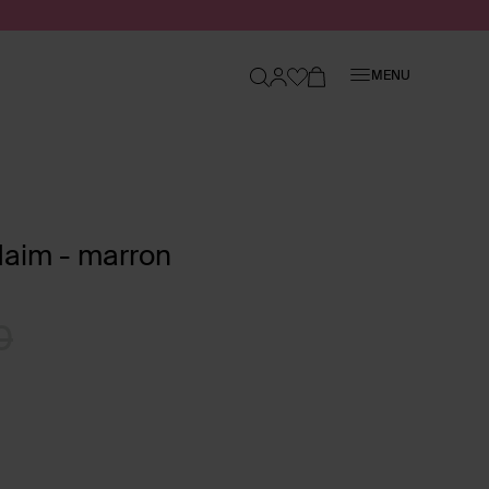
Fermer
MENU
daim - marron
0