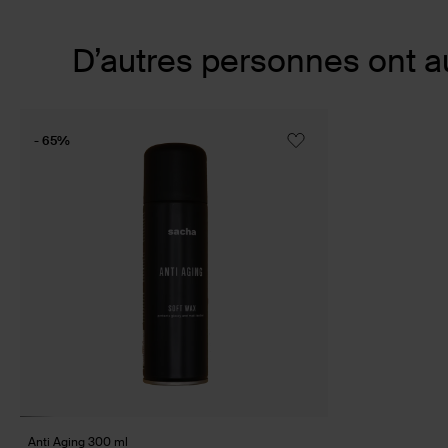
Item
D’autres personnes ont a
1
of
1
- 65%
Anti Aging 300 ml