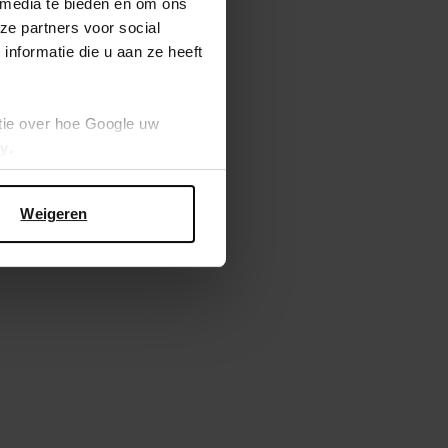
 media te bieden en om ons
ze partners voor social
nformatie die u aan ze heeft
tie over hoe Google uw
cy
.
Weigeren