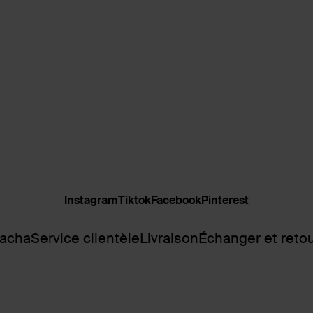
Instagram
Tiktok
Facebook
Pinterest
Sacha
Service clientèle
Livraison
Échanger et reto