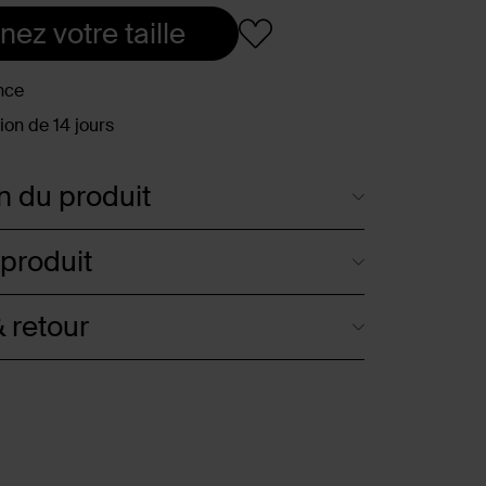
nez votre taille
nce
ion de 14 jours
n du produit
 produit
 retour