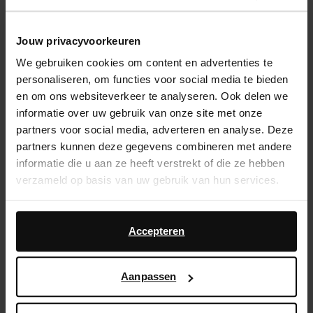
Sélectionnez votre taille
Jouw privacyvoorkeuren
We gebruiken cookies om content en advertenties te
Service d'assistance
personaliseren, om functies voor social media te bieden
en om ons websiteverkeer te analyseren. Ook delen we
Délai de rétractation de 14 jours
informatie over uw gebruik van onze site met onze
partners voor social media, adverteren en analyse. Deze
Description du produit
partners kunnen deze gegevens combineren met andere
informatie die u aan ze heeft verstrekt of die ze hebben
Ces slingbacks couleur bourgogne de Sacha ont des
verzameld op basis van uw gebruik van hun services.
clous argentés. Les slingbacks plates sont dotées
d'une bout pointu, d'une bride cheville et d'un talon
Daarnaast werken wij samen met Google voor
bas mesurant 1 cm. Les chaussures sont en cuir et ont
advertentie- en meetdoeleinden. Meer informatie over
Accepteren
une doublure en cuir. Entretenez les slingbacks avec
hoe Google uw persoonsgegevens gebruikt, vindt u op
Collonil Clean & Care 200ml.
Google’s pagina over zakelijke veiligheid en privacy
.
Aanpassen
Détails du produit