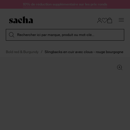
Passer au contenu
10% de réduction supplémentaire sur les prix ronds
Soumettre la recherche
Rechercher ici par marque, produit ou mot-clé...
Bold red & Burgundy
Slingbacks en cuir avec clous - rouge bourgogne