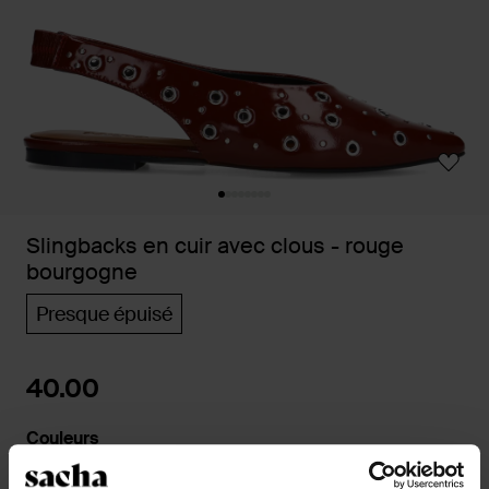
Slingbacks en cuir avec clous - rouge
bourgogne
Presque épuisé
40.00
Couleurs