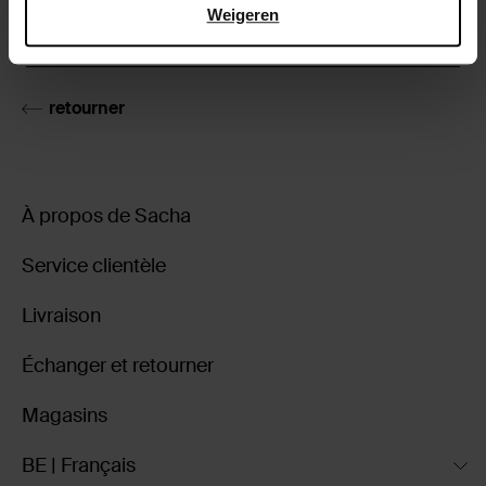
Weigeren
Livraison & retour
retourner
À propos de Sacha
Service clientèle
Livraison
Échanger et retourner
Magasins
BE | Français