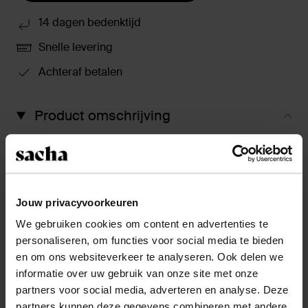
14 dagen bedenktijd
Snelle levering
Achteraf betalen
Product omschrijving
Deze beige suède laarzen van Sacha hebben een lage
hak van 5 cm, een schachthoogte van 40 cm en een
schachtomtrek van 40 cm, gemeten bij een maat 37.
De buitenzijde is gemaakt van suède en de
Jouw privacyvoorkeuren
binnenzijde van leer. De laarzen hebben een puntige
neus en we adviseren als bescherming en verzorging
We gebruiken cookies om content en advertenties te
de Collonil Carbon Pro 300ml.
personaliseren, om functies voor social media te bieden
en om ons websiteverkeer te analyseren. Ook delen we
informatie over uw gebruik van onze site met onze
Product details
partners voor social media, adverteren en analyse. Deze
partners kunnen deze gegevens combineren met andere