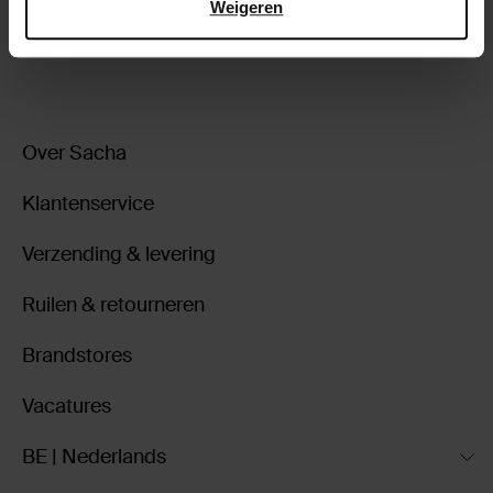
Weigeren
ga terug
Over Sacha
Klantenservice
Verzending & levering
Ruilen & retourneren
Brandstores
Vacatures
BE | Nederlands