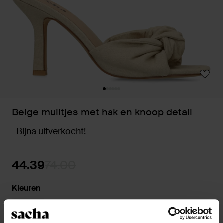
Beige muiltjes met hak en knoop detail
Bijna uitverkocht!
44.39
74.00
Kleuren