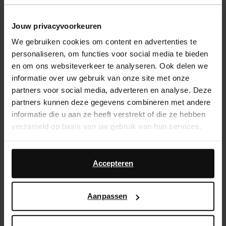
Kies jouw maat
Jouw privacyvoorkeuren
We gebruiken cookies om content en advertenties te
14 dagen bedenktijd
personaliseren, om functies voor social media te bieden
Snelle levering
en om ons websiteverkeer te analyseren. Ook delen we
informatie over uw gebruik van onze site met onze
Achteraf betalen
partners voor social media, adverteren en analyse. Deze
partners kunnen deze gegevens combineren met andere
Product omschrijving
informatie die u aan ze heeft verstrekt of die ze hebben
verzameld op basis van uw gebruik van hun services.
Deze beige muiltjes met hak van Sacha hebben een
geknoopt detail. De beige sandalen met hak hebben
Daarnaast werken wij samen met Google voor
een hak van 9 cm hoog.
advertentie- en meetdoeleinden. Meer informatie over
Accepteren
hoe Google uw persoonsgegevens gebruikt, vindt u op
Product details
Google’s pagina over zakelijke veiligheid en privacy
.
Aanpassen
Bezorgen & retour