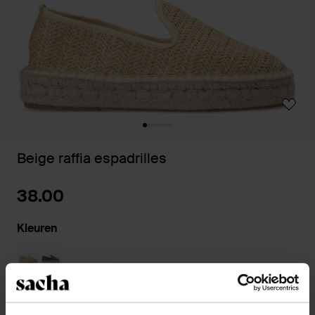
Beige raffia espadrilles
38.00
Kleuren
Kies jouw maat