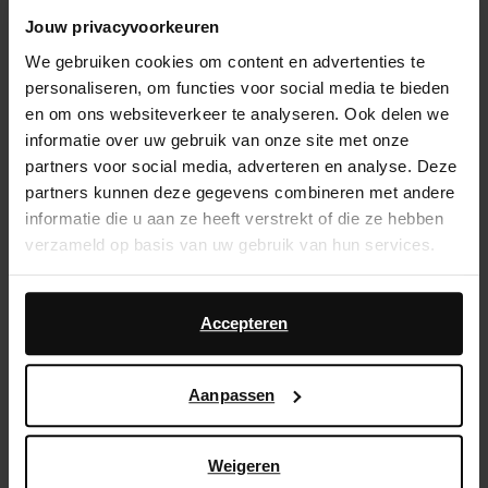
Jouw privacyvoorkeuren
14 dagen bedenktijd
We gebruiken cookies om content en advertenties te
Snelle levering
personaliseren, om functies voor social media te bieden
Achteraf betalen
en om ons websiteverkeer te analyseren. Ook delen we
informatie over uw gebruik van onze site met onze
partners voor social media, adverteren en analyse. Deze
Product omschrijving
partners kunnen deze gegevens combineren met andere
informatie die u aan ze heeft verstrekt of die ze hebben
Deze beige raffia espadrilles van Sacha hebben een
verzameld op basis van uw gebruik van hun services.
plateau touwzool van 3 cm dik. Bescherm de
espadrilles met de Collonil clean & care 200ml.
Daarnaast werken wij samen met Google voor
advertentie- en meetdoeleinden. Meer informatie over
Accepteren
Product details
hoe Google uw persoonsgegevens gebruikt, vindt u op
Google’s pagina over zakelijke veiligheid en privacy
.
Aanpassen
Bezorgen & retour
Weigeren
ga terug