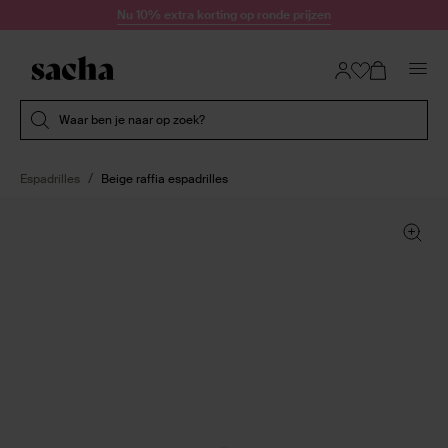
Doorgaan naar artikel
Nu 10% extra korting op ronde prijzen
Submit search
Waar ben je naar op zoek?
Espadrilles
Beige raffia espadrilles