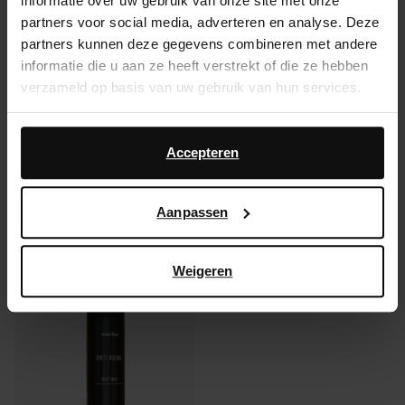
200ml om de schoenen te verzorgen.
informatie over uw gebruik van onze site met onze
partners voor social media, adverteren en analyse. Deze
partners kunnen deze gegevens combineren met andere
Product details
informatie die u aan ze heeft verstrekt of die ze hebben
verzameld op basis van uw gebruik van hun services.
Bezorgen & retour
Daarnaast werken wij samen met Google voor
advertentie- en meetdoeleinden. Meer informatie over
Accepteren
ga terug
hoe Google uw persoonsgegevens gebruikt, vindt u op
Google’s pagina over zakelijke veiligheid en privacy
.
Aanpassen
Anderen kochten ook
Item
Weigeren
- 65%
1
of
1