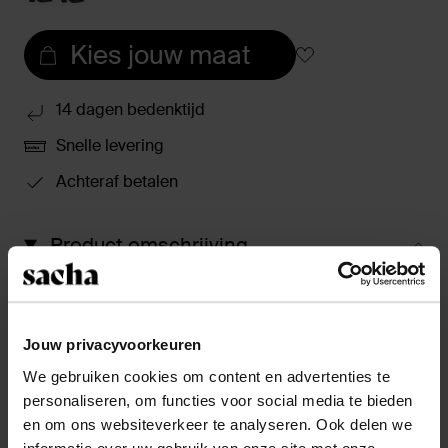
Kies jouw maat
14 dagen bedenktijd
Snelle levering
Achteraf betalen
Product omschrijving
Klassieke enkellaarsjes met hak van Sacha
gecombineerd met een statement buckle en de
trending burgundy kleur. De bordeaux rodlaarsjes
Jouw privacyvoorkeuren
hebben een zilverkleurige buckle op de neus, een
blokhak met een hoogte van 7 cm en een ritssluiting
We gebruiken cookies om content en advertenties te
aan de binnenzijde. De laarsjes zijn volledig gemaakt
personaliseren, om functies voor social media te bieden
van leer, maak gebruik van de Collonil clean & care
en om ons websiteverkeer te analyseren. Ook delen we