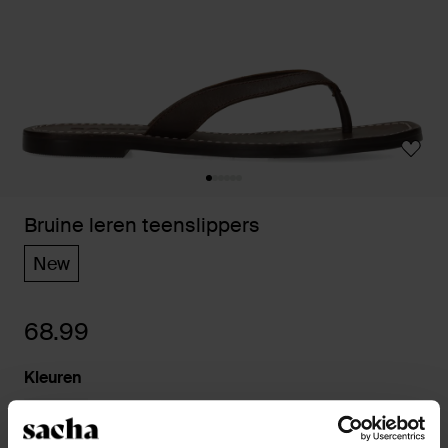
Bruine leren teenslippers
New
68.99
Kleuren