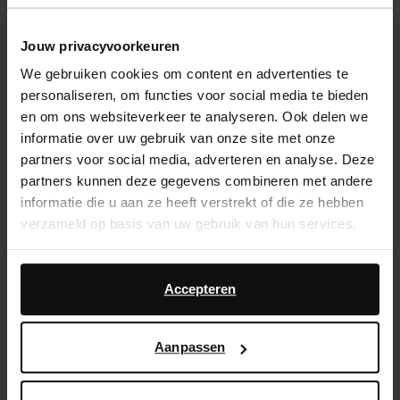
Kies jouw maat
Jouw privacyvoorkeuren
We gebruiken cookies om content en advertenties te
14 dagen bedenktijd
personaliseren, om functies voor social media te bieden
Snelle levering
en om ons websiteverkeer te analyseren. Ook delen we
informatie over uw gebruik van onze site met onze
Achteraf betalen
partners voor social media, adverteren en analyse. Deze
partners kunnen deze gegevens combineren met andere
Product omschrijving
informatie die u aan ze heeft verstrekt of die ze hebben
verzameld op basis van uw gebruik van hun services.
Bruine leren slippers van Sacha. De slippers hebben
een lage hak van 1 cm en zijn volledig gemaakt van
Daarnaast werken wij samen met Google voor
leer.
advertentie- en meetdoeleinden. Meer informatie over
Accepteren
hoe Google uw persoonsgegevens gebruikt, vindt u op
Product details
Google’s pagina over zakelijke veiligheid en privacy
.
Aanpassen
Bezorgen & retour