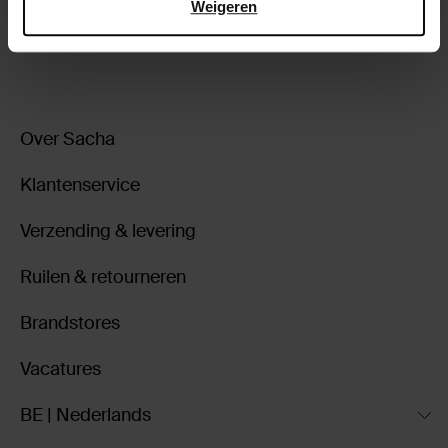
Weigeren
ga terug
Over Sacha
Klantenservice
Verzending & levering
Ruilen & retourneren
Brandstores
Vacatures
BE | Nederlands