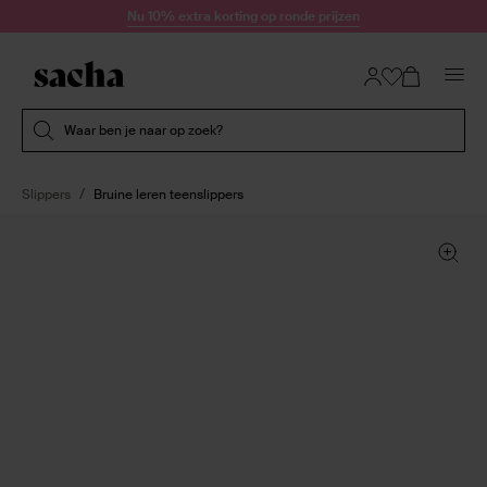
Doorgaan naar artikel
Nu 10% extra korting op ronde prijzen
Submit search
Waar ben je naar op zoek?
Slippers
Bruine leren teenslippers