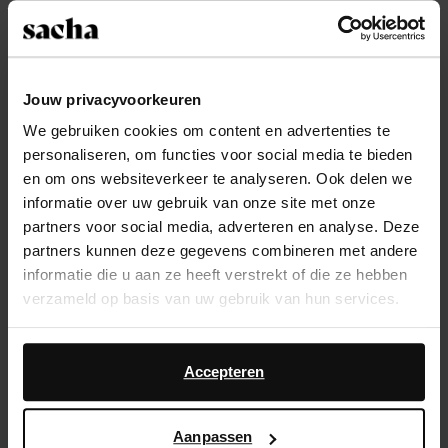
Kies jouw maat
14 dagen bedenktijd
Jouw privacyvoorkeuren
Snelle levering
We gebruiken cookies om content en advertenties te
personaliseren, om functies voor social media te bieden
Achteraf betalen
en om ons websiteverkeer te analyseren. Ook delen we
informatie over uw gebruik van onze site met onze
Product omschrijving
partners voor social media, adverteren en analyse. Deze
partners kunnen deze gegevens combineren met andere
Bruine suède enkellaarsjes met casual design van
informatie die u aan ze heeft verstrekt of die ze hebben
Sacha. De enkelboots hebben een klassiek design en
verzameld op basis van uw gebruik van hun services.
zijn voorzien van een ritssluiting aan de binnenzijde.
De laarsjes hebben een een blokhak van 6 cm, een
Daarnaast werken wij samen met Google voor
schachthoogte van 15 cm en een schachtomtrek van
advertentie- en meetdoeleinden. Meer informatie over
Accepteren
29 cm. De buitenzijde is gemaakt va suède en de
hoe Google uw persoonsgegevens gebruikt, vindt u op
binnenzijde van leer.
Google’s pagina over zakelijke veiligheid en privacy
.
Aanpassen