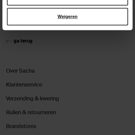
Product details
Weigeren
Bezorgen & retour
ga terug
Over Sacha
Klantenservice
Verzending & levering
Ruilen & retourneren
Brandstores