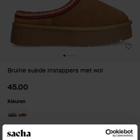
Bruine suède instappers met wol
45.00
Kleuren
Kies jouw maat