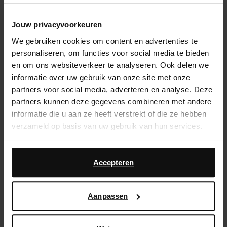
14 dagen bedenktijd
Jouw privacyvoorkeuren
Snelle levering
We gebruiken cookies om content en advertenties te
Achteraf betalen
personaliseren, om functies voor social media te bieden
en om ons websiteverkeer te analyseren. Ook delen we
informatie over uw gebruik van onze site met onze
Product omschrijving
partners voor social media, adverteren en analyse. Deze
partners kunnen deze gegevens combineren met andere
Cosy slides for cosy season. Deze camel instappers
informatie die u aan ze heeft verstrekt of die ze hebben
hebben een buitenzijde van suède en een binnenzijde
verzameld op basis van uw gebruik van hun services.
van wol. De wollen instappers hebben rode gestikte
details en een platform zool van 4 cm dik. Verzorg de
Daarnaast werken wij samen met Google voor
instappers met de Collonil suède/nubuck box.
advertentie- en meetdoeleinden. Meer informatie over
Accepteren
hoe Google uw persoonsgegevens gebruikt, vindt u op
Product details
Google’s pagina over zakelijke veiligheid en privacy
.
Aanpassen
Bezorgen & retour