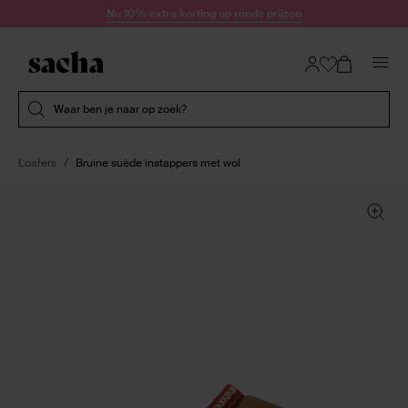
Doorgaan naar artikel
Nu 10% extra korting op ronde prijzen
Submit search
Waar ben je naar op zoek?
Loafers
Bruine suède instappers met wol