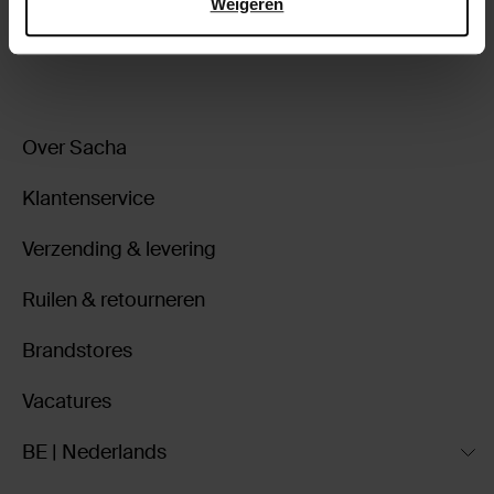
Weigeren
ga terug
Over Sacha
Klantenservice
Verzending & levering
Ruilen & retourneren
Brandstores
Vacatures
BE | Nederlands