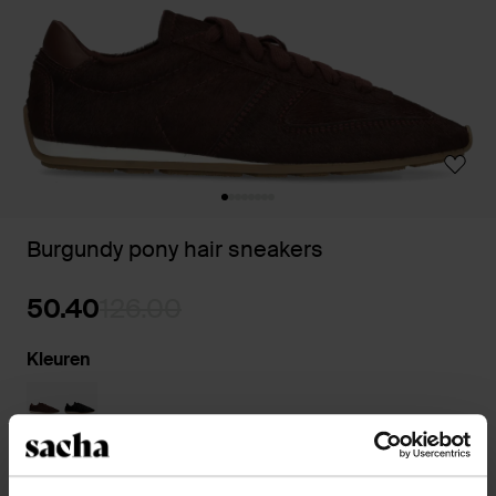
Burgundy pony hair sneakers
50.40
126.00
Kleuren
Kies jouw maat