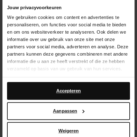
Jouw privacyvoorkeuren
14 dagen bedenktijd
We gebruiken cookies om content en advertenties te
Snelle levering
personaliseren, om functies voor social media te bieden
Achteraf betalen
en om ons websiteverkeer te analyseren. Ook delen we
informatie over uw gebruik van onze site met onze
partners voor social media, adverteren en analyse. Deze
Product omschrijving
partners kunnen deze gegevens combineren met andere
informatie die u aan ze heeft verstrekt of die ze hebben
Deze burgundy pony hair sneakers van Sacha hebben
verzameld op basis van uw gebruik van hun services.
een platte zool van 1 cm en zijn aan de buitenzijde
gemaakt van pony hair leer.
Daarnaast werken wij samen met Google voor
advertentie- en meetdoeleinden. Meer informatie over
Accepteren
Product details
hoe Google uw persoonsgegevens gebruikt, vindt u op
Google’s pagina over zakelijke veiligheid en privacy
.
Aanpassen
Bezorgen & retour
Weigeren
ga terug