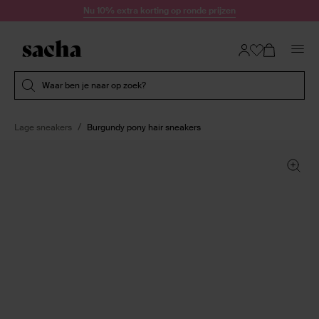
Doorgaan naar artikel
Nu 10% extra korting op ronde prijzen
Submit search
Waar ben je naar op zoek?
Lage sneakers
Burgundy pony hair sneakers