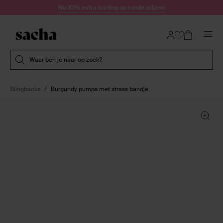
Doorgaan naar artikel
Nu 10% extra korting op ronde prijzen
Submit search
Waar ben je naar op zoek?
Slingbacks
Burgundy pumps met strass bandje