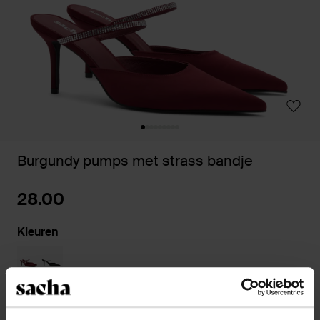
Burgundy pumps met strass bandje
28.00
Kleuren
Kies jouw maat