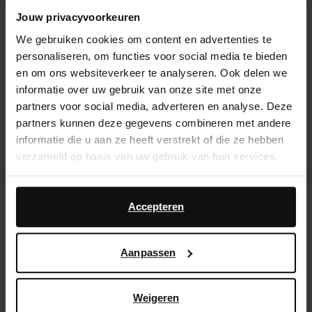
Jouw privacyvoorkeuren
14 dagen bedenktijd
We gebruiken cookies om content en advertenties te
Snelle levering
personaliseren, om functies voor social media te bieden
Achteraf betalen
en om ons websiteverkeer te analyseren. Ook delen we
informatie over uw gebruik van onze site met onze
partners voor social media, adverteren en analyse. Deze
Product omschrijving
partners kunnen deze gegevens combineren met andere
informatie die u aan ze heeft verstrekt of die ze hebben
Deze burgundy pumps met strass bandje van Sacha
verzameld op basis van uw gebruik van hun services.
hebben een naaldhak van 8 cm en een satin look.
Bescherm de pumps met de Pure Protect 300 ml.
Daarnaast werken wij samen met Google voor
advertentie- en meetdoeleinden. Meer informatie over
Accepteren
Product details
hoe Google uw persoonsgegevens gebruikt, vindt u op
Google’s pagina over zakelijke veiligheid en privacy
.
Aanpassen
Bezorgen & retour
Weigeren
ga terug