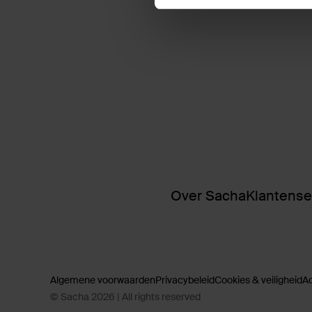
Over Sacha
Klantense
Algemene voorwaarden
Privacybeleid
Cookies & veiligheid
A
© Sacha 2026 | All rights reserved