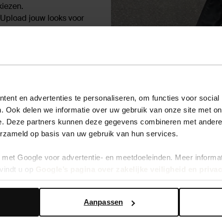
kiezen.
 Upload jouw looks voor
ent en advertenties te personaliseren, om functies voor social
. Ook delen we informatie over uw gebruik van onze site met on
e. Deze partners kunnen deze gegevens combineren met andere i
erzameld op basis van uw gebruik van hun services.
met Google voor advertentie- en meetdoeleinden. Meer informa
vindt u op
Google’s pagina over zakelijke veiligheid en priva
Aanpassen