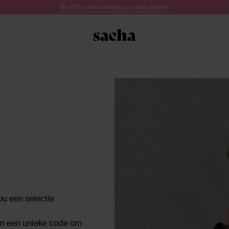
Nu 10% extra korting op ronde prijzen
!
u een selectie
 en een unieke code om