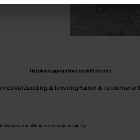
Tiktok
Instagram
Facebook
Pinterest
rvice
Verzending & levering
Ruilen & retourneren
ctievoorwaarden
Duurzaamheid
Accessibility