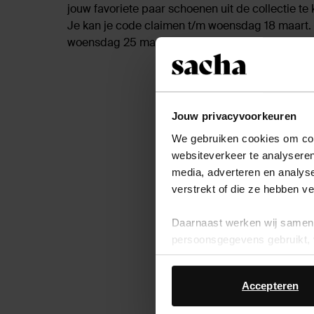
jouw favoriete paar schoenen uit de collectie te 
Je kan je code claimen t/m woensdag 18 maart.
woensdag 25 maart.
Jouw privacyvoorkeuren
We gebruiken cookies om cont
websiteverkeer te analyseren
media, adverteren en analys
verstrekt of die ze hebben v
Daarnaast werken wij samen 
persoonsgegevens gebruikt, 
Accepteren