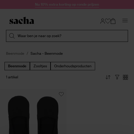
Doorgaan naar artikel
Nu 10% extra korting op ronde prijzen
Submit search
Waar ben je naar op zoek?
Beenmode
Sacha - Beenmode
Beenmode
Zooltjes
Onderhoudsproducten
1 artikel