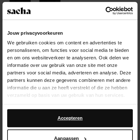
Sneakersokken invisible zwart - 2
Jouw privacyvoorkeuren
paar
We gebruiken cookies om content en advertenties te
9.99
personaliseren, om functies voor social media te bieden
en om ons websiteverkeer te analyseren. Ook delen we
informatie over uw gebruik van onze site met onze
partners voor social media, adverteren en analyse. Deze
Over Sacha
partners kunnen deze gegevens combineren met andere
informatie die u aan ze heeft verstrekt of die ze hebben
Klantenservice
verzameld op basis van uw gebruik van hun services.
Verzending & levering
Daarnaast werken wij samen met Google voor
advertentie- en meetdoeleinden. Meer informatie over
Accepteren
Ruilen & retourneren
hoe Google uw persoonsgegevens gebruikt, vindt u op
Google’s pagina over zakelijke veiligheid en privacy
.
Brandstores
Aanpassen