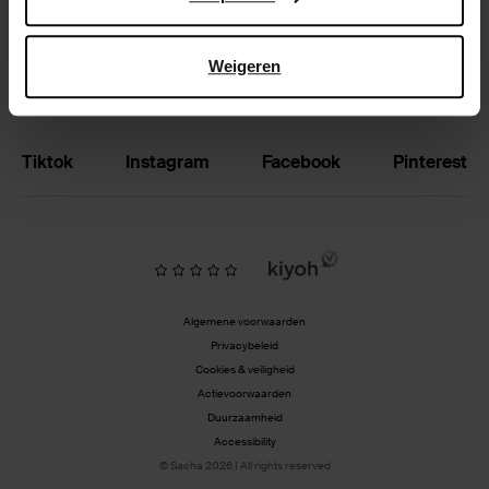
Vacatures
Weigeren
BE | Nederlands
Tiktok
Instagram
Facebook
Pinterest
Algemene voorwaarden
Privacybeleid
Cookies & veiligheid
Actievoorwaarden
Duurzaamheid
Accessibility
© Sacha 2026 | All rights reserved