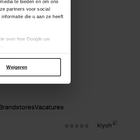
 media te bieden en om ons
ze partners voor social
nformatie die u aan ze heeft
tie over hoe Google uw
cy
.
Weigeren
Brandstores
Vacatures