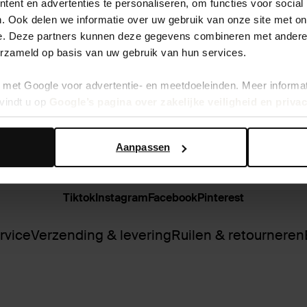
ent en advertenties te personaliseren, om functies voor social
. Ook delen we informatie over uw gebruik van onze site met on
e. Deze partners kunnen deze gegevens combineren met andere i
erzameld op basis van uw gebruik van hun services.
met Google voor advertentie- en meetdoeleinden. Meer informa
vindt u op
Google’s pagina over zakelijke veiligheid en priva
Aanpassen
Tiktok
Instagram
Facebook
Pinterest
rvice
Verzending & levering
Ruilen & retourneren