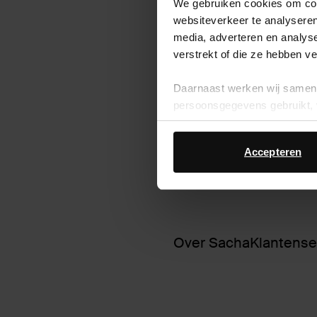
We gebruiken cookies om cont
websiteverkeer te analyseren
media, adverteren en analys
verstrekt of die ze hebben v
Daarnaast werken wij samen 
persoonsgegevens gebruikt, 
Accepteren
Over Sacha
Klantense