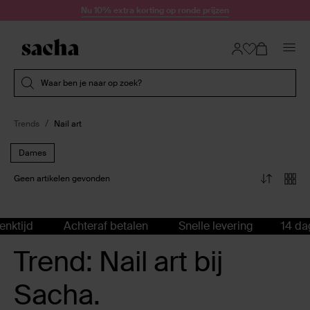
Doorgaan naar artikel
Nu 10% extra korting op ronde prijzen
Submit search
Waar ben je naar op zoek?
Trends
Nail art
Dames
Geen artikelen gevonden
nktijd
Achteraf betalen
Snelle levering
14 dag
Trend: Nail art bij
Sacha.