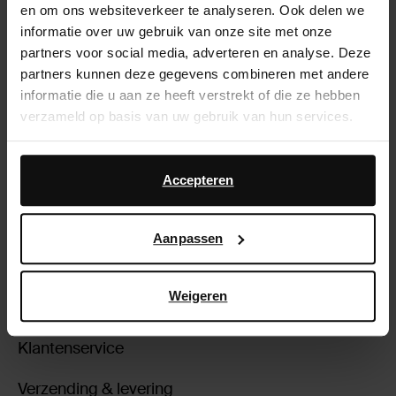
en om ons websiteverkeer te analyseren. Ook delen we
Blitsbee nail designs? Als beginner kan jij op een
informatie over uw gebruik van onze site met onze
laagdrempelige en gemakkelijke manier je eigen
partners voor social media, adverteren en analyse. Deze
nagels omtoveren met holographic-, geometrische-,
partners kunnen deze gegevens combineren met andere
dierlijke- of andere kleurrijke designs. Benieuwd naar
informatie die u aan ze heeft verstrekt of die ze hebben
de collectie Blitsbee Nail Art? Shop een van de
verzameld op basis van uw gebruik van hun services.
nagelsticker design gemakkelijk online of breng een
bezoekje aan een van onze Sacha stores.
Daarnaast werken wij samen met Google voor
advertentie- en meetdoeleinden. Meer informatie over
Accepteren
Welcome to the future of manicure! - Blitsbee
hoe Google uw persoonsgegevens gebruikt, vindt u op
Google’s pagina over zakelijke veiligheid en privacy
.
Aanpassen
Weigeren
Over Sacha
Klantenservice
Verzending & levering