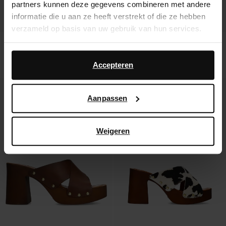
partners kunnen deze gegevens combineren met andere
informatie die u aan ze heeft verstrekt of die ze hebben
verzameld op basis van uw gebruik van hun services.
Cognac suède sandalen met houten
Beige suède sandalen met houten
Daarnaast werken wij samen met Google voor
hak
hak
advertentie- en meetdoeleinden. Meer informatie over
104.99
104.99
Accepteren
hoe Google uw persoonsgegevens gebruikt, vindt u op
- 20%
- 50%
Google’s pagina over zakelijke veiligheid en privacy
.
Aanpassen
Weigeren