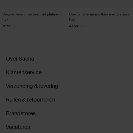
Cognac leren muiltjes met plateau
Cow print leren muiltjes met plateau
hak
hak
75.99
94.99
47.50
94.98
Over Sacha
Klantenservice
Verzending & levering
Ruilen & retourneren
Brandstores
Vacatures