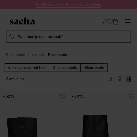
Doorgaan naar artikel
Nu 10% extra korting op ronde prijzen
Submit search
Waar ben je naar op zoek?
Biker boots
blokhak - Biker boots
Enkellaarsjes met hak
Chelsea boots
Biker boots
3 artikelen
- 62%
- 60%