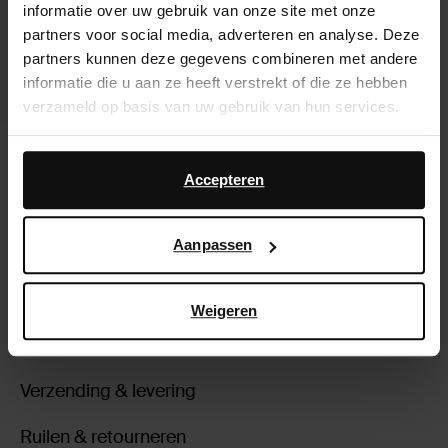
informatie over uw gebruik van onze site met onze
partners voor social media, adverteren en analyse. Deze
partners kunnen deze gegevens combineren met andere
informatie die u aan ze heeft verstrekt of die ze hebben
verzameld op basis van uw gebruik van hun services.
Zwarte leren western enkellaarsjes
Daarnaast werken wij samen met Google voor
met studs
advertentie- en meetdoeleinden. Meer informatie over
Accepteren
52.00
hoe Google uw persoonsgegevens gebruikt, vindt u op
Google’s pagina over zakelijke veiligheid en privacy
.
Aanpassen
Over Sacha
Weigeren
Klantenservice
Verzending & levering
Ruilen & retourneren