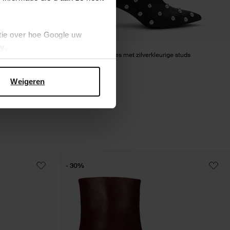
tie over hoe Google uw
cy
.
Zwarte enkellaarsjes met zilverkleurige studs
68.50
137.00
Weigeren
- 30%