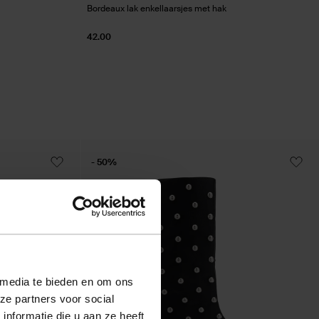
Bordeaux lak enkellaarsjes met hak
42.00
- 50%
 media te bieden en om ons
ze partners voor social
nformatie die u aan ze heeft