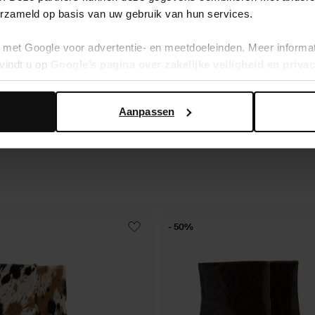
erzameld op basis van uw gebruik van hun services.
met Google voor advertentie- en meetdoeleinden. Meer informa
vindt u op
Google’s pagina over zakelijke veiligheid en priva
laarsjes met hak
Bruine suède enkellaarsjes met hak
157.99
Aanpassen
- 50%