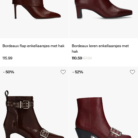
Bordeaux flap enkellaarsjes met hak
Bordeaux leren enkellaarsjes met
hak
115.99
110.59
157.99
- 50%
- 52%