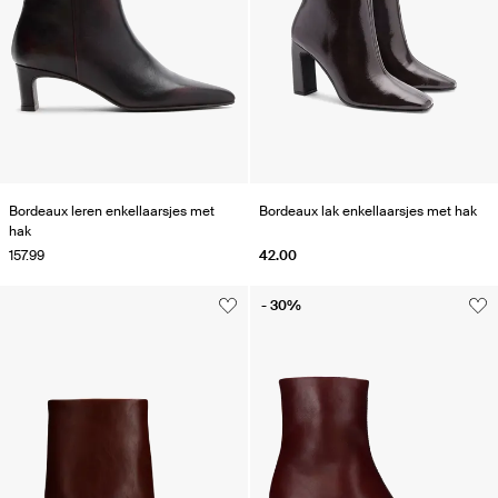
Bordeaux leren enkellaarsjes met
Bordeaux lak enkellaarsjes met hak
hak
157.99
42.00
- 30%