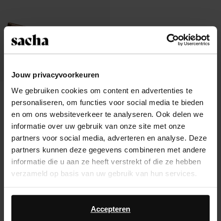
Jouw privacyvoorkeuren
We gebruiken cookies om content en advertenties te
Ballerina's met snake print
personaliseren, om functies voor social media te bieden
24.00
en om ons websiteverkeer te analyseren. Ook delen we
informatie over uw gebruik van onze site met onze
partners voor social media, adverteren en analyse. Deze
partners kunnen deze gegevens combineren met andere
informatie die u aan ze heeft verstrekt of die ze hebben
Over Sacha
verzameld op basis van uw gebruik van hun services.
Klantenservice
Daarnaast werken wij samen met Google voor
advertentie- en meetdoeleinden. Meer informatie over
Accepteren
Verzending & levering
hoe Google uw persoonsgegevens gebruikt, vindt u op