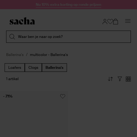
Doorgaan naar artikel
Nu 10% extra korting op ronde prijzen
Submit search
Waar ben je naar op zoek?
Ballerina's
multicolor - Ballerina's
Loafers
Clogs
Ballerina's
1 artikel
- 71%