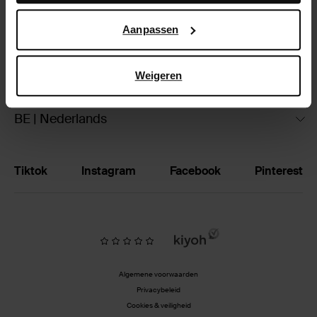
Google’s pagina over zakelijke veiligheid en privacy
.
Ruilen & retourneren
Aanpassen
Brandstores
Weigeren
Vacatures
BE | Nederlands
Tiktok
Instagram
Facebook
Pinterest
Algemene voorwaarden
Privacybeleid
Cookies & veiligheid