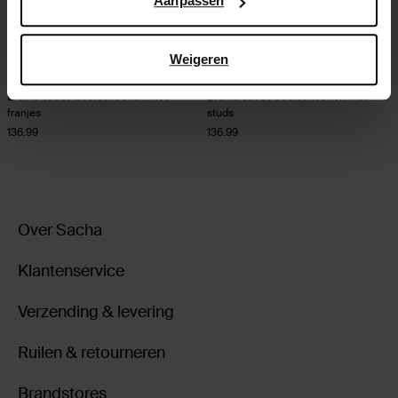
Aanpassen
Weigeren
Bruine suède bootschoenen met
Bruine suède bootschoenen met
franjes
studs
136.99
136.99
Over Sacha
Klantenservice
Verzending & levering
Ruilen & retourneren
Brandstores