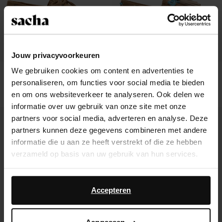
Jouw privacyvoorkeuren
We gebruiken cookies om content en advertenties te
Cognac suède bootschoenen
Beige suède bootschoenen met
personaliseren, om functies voor social media te bieden
franjes
136.99
136.99
en om ons websiteverkeer te analyseren. Ook delen we
informatie over uw gebruik van onze site met onze
new
new
partners voor social media, adverteren en analyse. Deze
partners kunnen deze gegevens combineren met andere
informatie die u aan ze heeft verstrekt of die ze hebben
verzameld op basis van uw gebruik van hun services.
Daarnaast werken wij samen met Google voor
advertentie- en meetdoeleinden. Meer informatie over
Accepteren
hoe Google uw persoonsgegevens gebruikt, vindt u op
Google’s pagina over zakelijke veiligheid en privacy
.