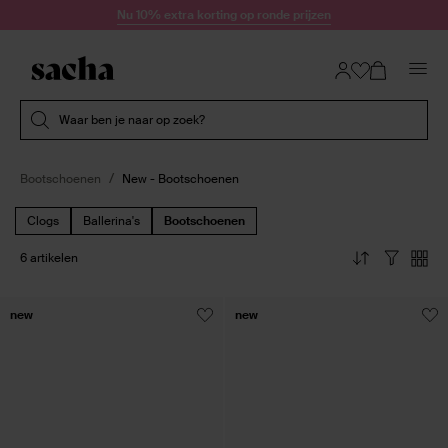
Doorgaan naar artikel
Nu 10% extra korting op ronde prijzen
Submit search
Waar ben je naar op zoek?
Bootschoenen
New - Bootschoenen
Clogs
Ballerina's
Bootschoenen
6 artikelen
new
new