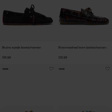
Bruine suède bootschoenen
Brownwashed leren bootschoenen
136.99
125.99
new
new