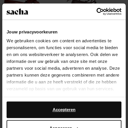
Jouw privacyvoorkeuren
We gebruiken cookies om content en advertenties te
Rode leren ballerina's met studs
Burgundy leren ballerina's met veters
personaliseren, om functies voor social media te bieden
40.00
33.60
84.00
en om ons websiteverkeer te analyseren. Ook delen we
informatie over uw gebruik van onze site met onze
- 62%
- 52%
partners voor social media, adverteren en analyse. Deze
partners kunnen deze gegevens combineren met andere
informatie die u aan ze heeft verstrekt of die ze hebben
verzameld op basis van uw gebruik van hun services.
Daarnaast werken wij samen met Google voor
advertentie- en meetdoeleinden. Meer informatie over
Accepteren
hoe Google uw persoonsgegevens gebruikt, vindt u op
Google’s pagina over zakelijke veiligheid en privacy
.