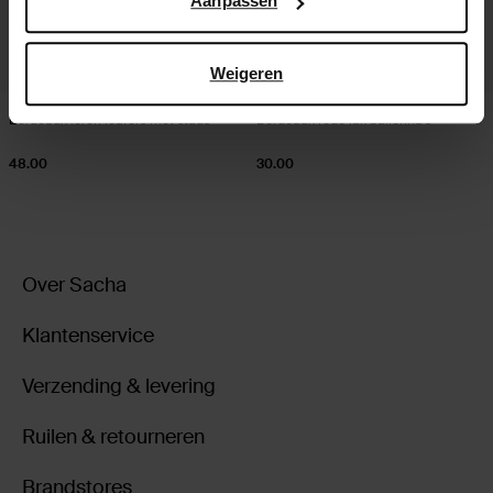
Aanpassen
Weigeren
Bordeaux leren loafers met studs
Bordeaux rode lak ballerina's
48.00
30.00
Over Sacha
Klantenservice
Verzending & levering
Ruilen & retourneren
Brandstores