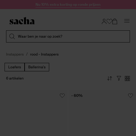
Doorgaan naar artikel
Nu 10% extra korting op ronde prijzen
Submit search
Waar ben je naar op zoek?
Instappers
rood - Instappers
Loafers
Ballerina's
6 artikelen
- 60%