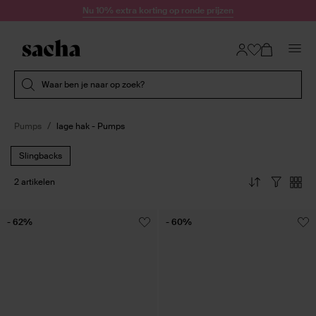
Doorgaan naar artikel
Nu 10% extra korting op ronde prijzen
Submit search
Waar ben je naar op zoek?
Pumps
lage hak - Pumps
Slingbacks
2 artikelen
- 62%
- 60%