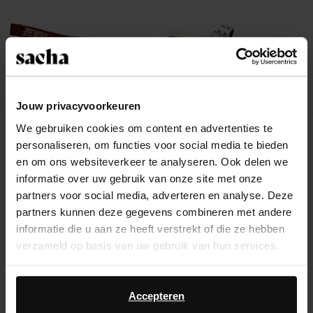
Jouw privacyvoorkeuren
We gebruiken cookies om content en advertenties te
Burgundy leren slingbacks met
Off white leren slingbacks met studs
personaliseren, om functies voor social media te bieden
zilverkleurige studs
en gesp
40.00
42.00
en om ons websiteverkeer te analyseren. Ook delen we
informatie over uw gebruik van onze site met onze
partners voor social media, adverteren en analyse. Deze
partners kunnen deze gegevens combineren met andere
informatie die u aan ze heeft verstrekt of die ze hebben
Over Sacha
verzameld op basis van uw gebruik van hun services.
Klantenservice
Daarnaast werken wij samen met Google voor
advertentie- en meetdoeleinden. Meer informatie over
Accepteren
Verzending & levering
hoe Google uw persoonsgegevens gebruikt, vindt u op