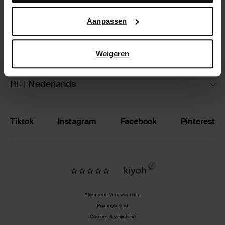
Google’s pagina over zakelijke veiligheid en privacy
.
Ruilen & retourneren
Aanpassen
Brandstores
Weigeren
Vacatures
BE | Nederlands
Tiktok
Instagram
Facebook
Pinterest
Algemene voorwaarden
Privacybeleid
Cookies & veiligheid