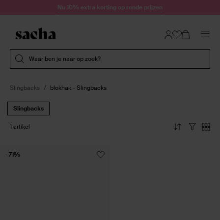
Doorgaan naar artikel
Nu 10% extra korting op ronde prijzen
Submit search
Waar ben je naar op zoek?
Slingbacks
blokhak - Slingbacks
Slingbacks
1 artikel
- 71%