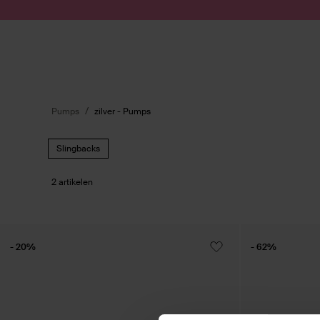
Doorgaan naar artikel
Submit search
Pumps
zilver - Pumps
Slingbacks
2 artikelen
- 20%
- 62%