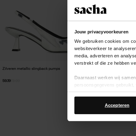
Jouw privacyvoorkeuren
We gebruiken cookies om cont
websiteverkeer te analyseren
media, adverteren en analys
verstrekt of die ze hebben v
Zilveren metallic slingback pumps
Zilveren glitter s
Daarnaast werken wij samen 
59.19
73.99
28.00
persoonsgegevens gebruikt, 
Accepteren