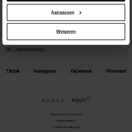
Google’s pagina over zakelijke veiligheid en privacy
.
Ruilen & retourneren
Aanpassen
Brandstores
Weigeren
Vacatures
BE | Nederlands
Tiktok
Instagram
Facebook
Pinterest
Algemene voorwaarden
Privacybeleid
Cookies & veiligheid