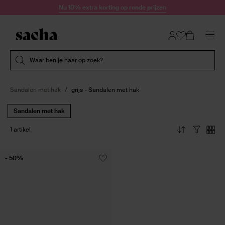
Doorgaan naar artikel
Nu 10% extra korting op ronde prijzen
Submit search
Waar ben je naar op zoek?
Sandalen met hak
grijs - Sandalen met hak
Sandalen met hak
1 artikel
- 50%