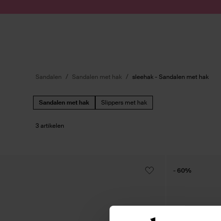
Doorgaan naar artikel
Submit search
Sandalen
Sandalen met hak
sleehak - Sandalen met hak
Sandalen met hak
Slippers met hak
3 artikelen
- 60%