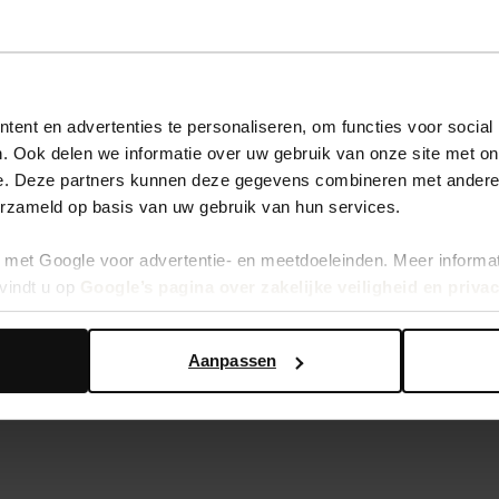
ent en advertenties te personaliseren, om functies voor social
. Ook delen we informatie over uw gebruik van onze site met on
e. Deze partners kunnen deze gegevens combineren met andere i
erzameld op basis van uw gebruik van hun services.
dalen
Snake muiltjes met sleehak
met Google voor advertentie- en meetdoeleinden. Meer informa
vindt u op
Google’s pagina over zakelijke veiligheid en priva
37.00
Aanpassen