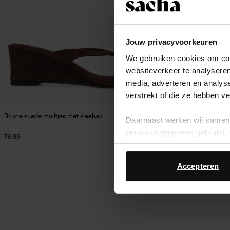
Jouw privacyvoorkeuren
We gebruiken cookies om cont
websiteverkeer te analyseren
media, adverteren en analys
verstrekt of die ze hebben v
Bruine suède muiltjes met sleehak
Beige sleehak san
Daarnaast werken wij samen 
persoonsgegevens gebruikt, 
78.99
33.60
84.00
Accepteren