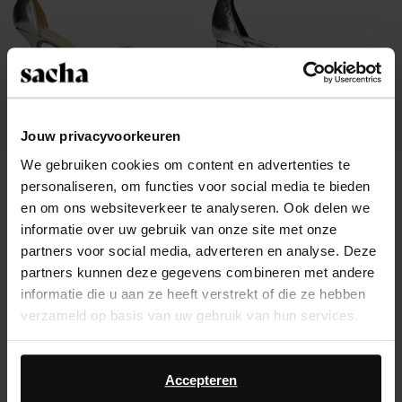
Jouw privacyvoorkeuren
We gebruiken cookies om content en advertenties te
Zilveren sandalen met hak
Zilveren metallic sandalen met
personaliseren, om functies voor social media te bieden
blokhak
47.39
79.00
73.99
en om ons websiteverkeer te analyseren. Ook delen we
informatie over uw gebruik van onze site met onze
partners voor social media, adverteren en analyse. Deze
partners kunnen deze gegevens combineren met andere
informatie die u aan ze heeft verstrekt of die ze hebben
Over Sacha
verzameld op basis van uw gebruik van hun services.
Klantenservice
Daarnaast werken wij samen met Google voor
advertentie- en meetdoeleinden. Meer informatie over
Accepteren
Verzending & levering
hoe Google uw persoonsgegevens gebruikt, vindt u op