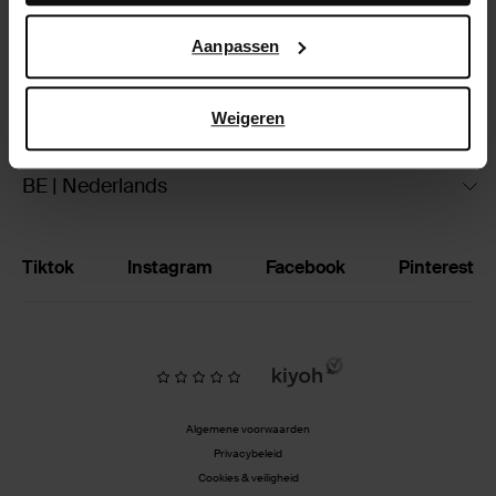
Google’s pagina over zakelijke veiligheid en privacy
.
Ruilen & retourneren
Aanpassen
Brandstores
Weigeren
Vacatures
BE | Nederlands
Tiktok
Instagram
Facebook
Pinterest
Algemene voorwaarden
Privacybeleid
Cookies & veiligheid