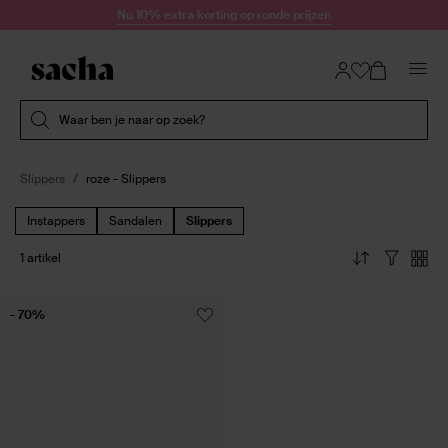
Doorgaan naar artikel
Nu 10% extra korting op ronde prijzen
Submit search
Waar ben je naar op zoek?
Slippers
roze - Slippers
Instappers
Sandalen
Slippers
1 artikel
- 70%