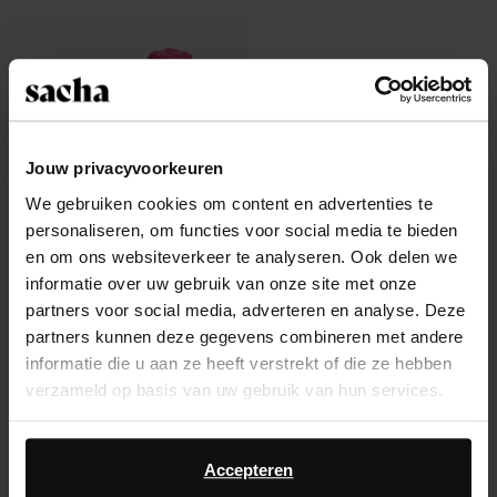
Jouw privacyvoorkeuren
We gebruiken cookies om content en advertenties te
Roze slippers met strik
personaliseren, om functies voor social media te bieden
25.20
84.00
en om ons websiteverkeer te analyseren. Ook delen we
informatie over uw gebruik van onze site met onze
partners voor social media, adverteren en analyse. Deze
partners kunnen deze gegevens combineren met andere
informatie die u aan ze heeft verstrekt of die ze hebben
Over Sacha
verzameld op basis van uw gebruik van hun services.
Klantenservice
Daarnaast werken wij samen met Google voor
advertentie- en meetdoeleinden. Meer informatie over
Accepteren
Verzending & levering
hoe Google uw persoonsgegevens gebruikt, vindt u op