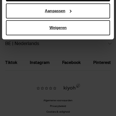
Google’s pagina over zakelijke veiligheid en privacy
.
Ruilen & retourneren
Aanpassen
Brandstores
Weigeren
Vacatures
BE | Nederlands
Tiktok
Instagram
Facebook
Pinterest
Algemene voorwaarden
Privacybeleid
Cookies & veiligheid