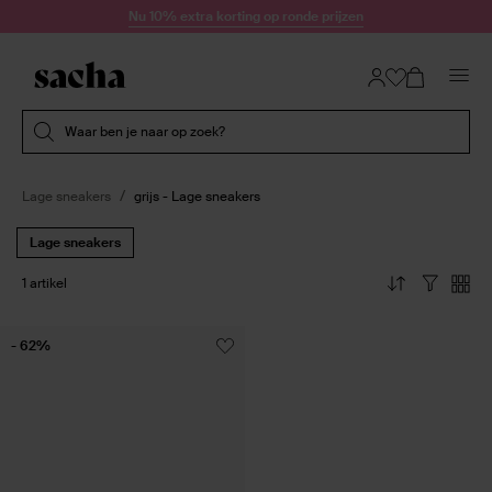
Doorgaan naar artikel
Nu 10% extra korting op ronde prijzen
Submit search
Waar ben je naar op zoek?
Lage sneakers
grijs - Lage sneakers
Lage sneakers
1 artikel
- 62%