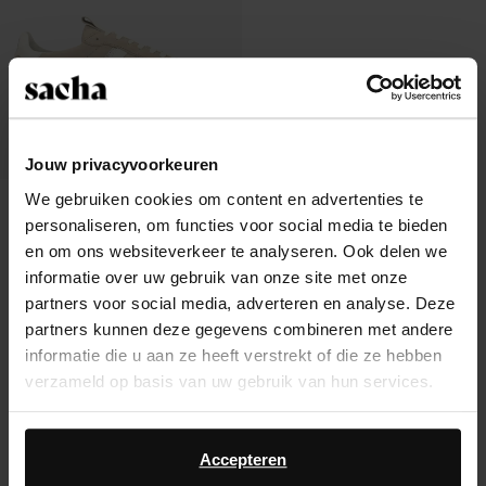
Jouw privacyvoorkeuren
We gebruiken cookies om content en advertenties te
Grijze suède sneakers met witte
personaliseren, om functies voor social media te bieden
details
40.00
en om ons websiteverkeer te analyseren. Ook delen we
informatie over uw gebruik van onze site met onze
partners voor social media, adverteren en analyse. Deze
partners kunnen deze gegevens combineren met andere
informatie die u aan ze heeft verstrekt of die ze hebben
Over Sacha
verzameld op basis van uw gebruik van hun services.
Klantenservice
Daarnaast werken wij samen met Google voor
advertentie- en meetdoeleinden. Meer informatie over
Accepteren
Verzending & levering
hoe Google uw persoonsgegevens gebruikt, vindt u op