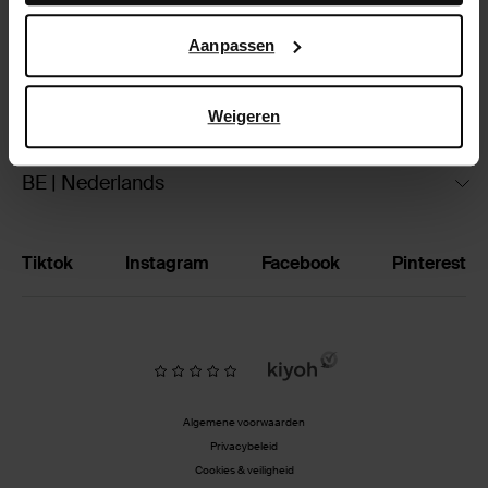
Google’s pagina over zakelijke veiligheid en privacy
.
Ruilen & retourneren
Aanpassen
Brandstores
Weigeren
Vacatures
BE | Nederlands
Tiktok
Instagram
Facebook
Pinterest
Algemene voorwaarden
Privacybeleid
Cookies & veiligheid