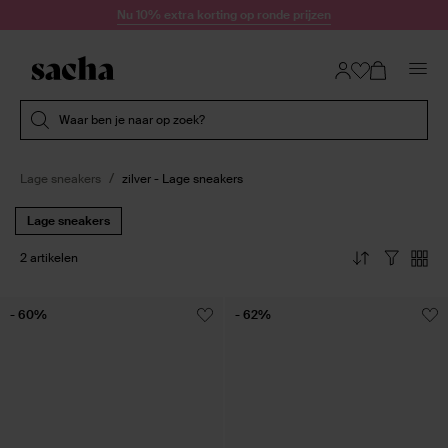
Doorgaan naar artikel
Nu 10% extra korting op ronde prijzen
Submit search
Waar ben je naar op zoek?
Lage sneakers
zilver - Lage sneakers
Lage sneakers
2 artikelen
- 60%
- 62%