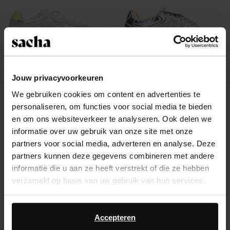
Jouw privacyvoorkeuren
We gebruiken cookies om content en advertenties te
Zilveren suède sneakers met gele
Zilveren metallic sneakers
personaliseren, om functies voor social media te bieden
details
46.40
116.00
36.00
en om ons websiteverkeer te analyseren. Ook delen we
informatie over uw gebruik van onze site met onze
partners voor social media, adverteren en analyse. Deze
partners kunnen deze gegevens combineren met andere
informatie die u aan ze heeft verstrekt of die ze hebben
Over Sacha
verzameld op basis van uw gebruik van hun services.
Klantenservice
Daarnaast werken wij samen met Google voor
advertentie- en meetdoeleinden. Meer informatie over
Accepteren
Verzending & levering
hoe Google uw persoonsgegevens gebruikt, vindt u op