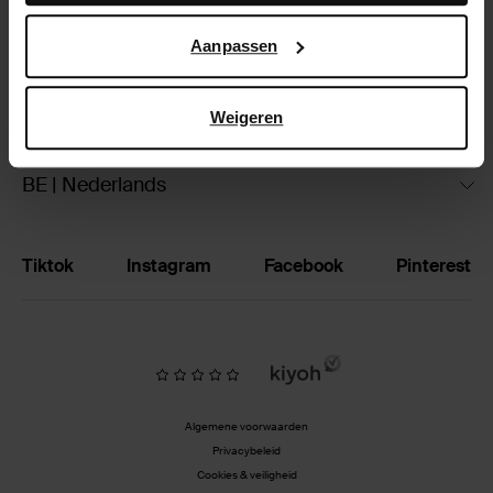
Google’s pagina over zakelijke veiligheid en privacy
.
Ruilen & retourneren
Aanpassen
Brandstores
Weigeren
Vacatures
BE | Nederlands
Tiktok
Instagram
Facebook
Pinterest
Algemene voorwaarden
Privacybeleid
Cookies & veiligheid