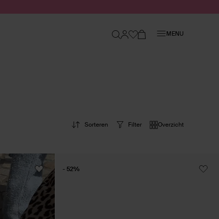
Sluiten
MENU
Sorteren
Filter
Overzicht
- 52%