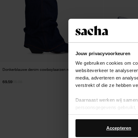
Jouw privacyvoorkeuren
We gebruiken cookies om cont
Donkerblauwe denim cowboylaarzen met flap
Donkerblauwe muilt
websiteverkeer te analyseren
media, adverteren en analys
69.59
115.98
37.00
verstrekt of die ze hebben v
Daarnaast werken wij samen 
persoonsgegevens gebruikt, 
Accepteren