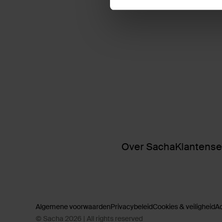
Over Sacha
Klantense
Algemene voorwaarden
Privacybeleid
Cookies & veiligheid
A
© Sacha 2026 | All rights reserved