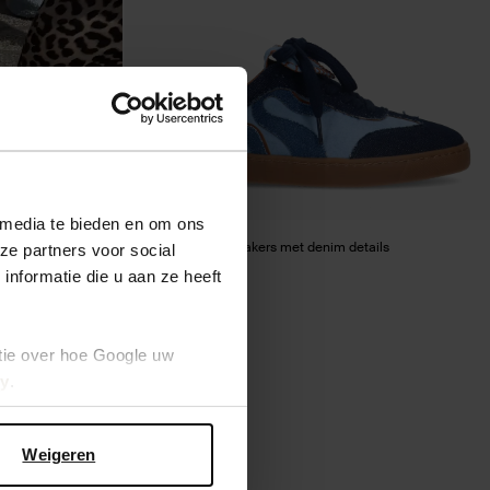
 media te bieden en om ons
Blauwe suède sneakers met denim details
ze partners voor social
nformatie die u aan ze heeft
60.00
tie over hoe Google uw
cy
.
Weigeren