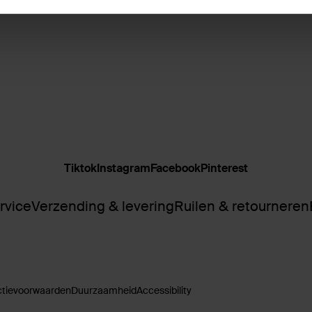
Tiktok
Instagram
Facebook
Pinterest
rvice
Verzending & levering
Ruilen & retourneren
ctievoorwaarden
Duurzaamheid
Accessibility