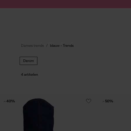
Doorgaan naar artikel
Submit search
Dames trends
blauw - Trends
Denim
4 artikelen
- 40%
- 50%