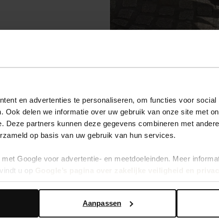
ent en advertenties te personaliseren, om functies voor social
jes met hak en strik
. Ook delen we informatie over uw gebruik van onze site met on
e. Deze partners kunnen deze gegevens combineren met andere i
erzameld op basis van uw gebruik van hun services.
met Google voor advertentie- en meetdoeleinden. Meer informa
vindt u op
Google’s pagina over zakelijke veiligheid en priva
Blauwe denim enkellaarsjes met hak
40.00
Aanpassen