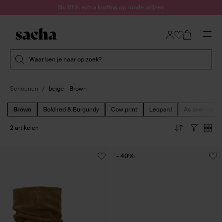
Doorgaan naar artikel
Nu 10% extra korting op ronde prijzen
Submit search
Waar ben je naar op zoek?
Schoenen
beige - Brown
Brown
Bold red & Burgundy
Cow print
Leopard
As seen on Ti
2 artikelen
- 40%