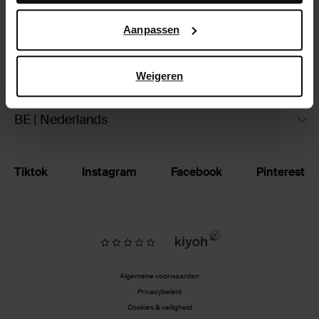
Google’s pagina over zakelijke veiligheid en privacy
.
Ruilen & retourneren
Aanpassen
Brandstores
Weigeren
Vacatures
BE | Nederlands
Tiktok
Instagram
Facebook
Pinterest
Algemene voorwaarden
Privacybeleid
Cookies & veiligheid