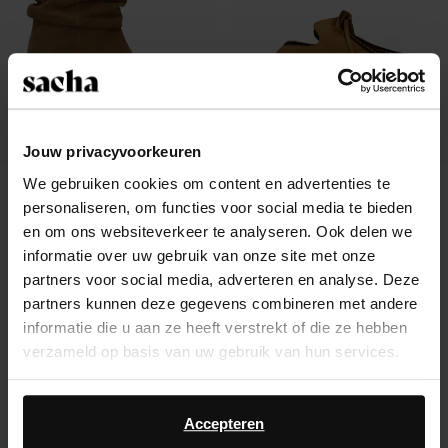
Jouw privacyvoorkeuren
We gebruiken cookies om content en advertenties te
Beige suède slouchy enkellaarsjes
Beige suède clogs met bruine upper
personaliseren, om functies voor social media te bieden
met hak
167.99
56.99
94.98
en om ons websiteverkeer te analyseren. Ook delen we
informatie over uw gebruik van onze site met onze
partners voor social media, adverteren en analyse. Deze
partners kunnen deze gegevens combineren met andere
informatie die u aan ze heeft verstrekt of die ze hebben
Over Sacha
verzameld op basis van uw gebruik van hun services.
Klantenservice
Daarnaast werken wij samen met Google voor
advertentie- en meetdoeleinden. Meer informatie over
Accepteren
Verzending & levering
hoe Google uw persoonsgegevens gebruikt, vindt u op