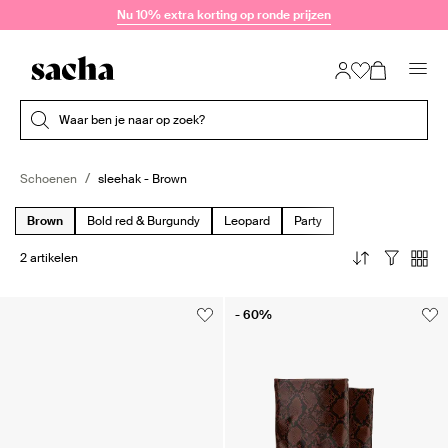
Doorgaan naar artikel
Nu 10% extra korting op ronde prijzen
Submit search
Waar ben je naar op zoek?
Schoenen
sleehak - Brown
Brown
Bold red & Burgundy
Leopard
Party
2 artikelen
- 60%