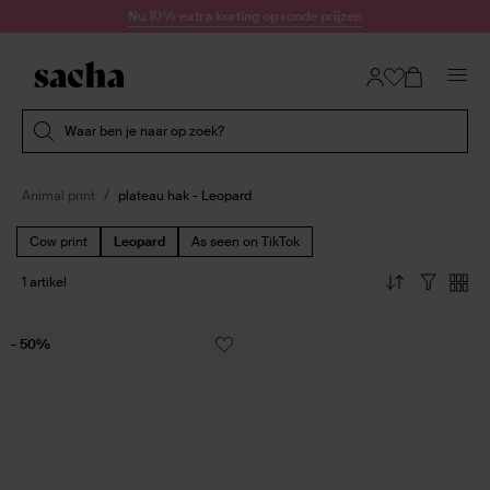
Doorgaan naar artikel
Nu 10% extra korting op ronde prijzen
Submit search
Waar ben je naar op zoek?
Animal print
plateau hak - Leopard
Cow print
Leopard
As seen on TikTok
1 artikel
- 50%