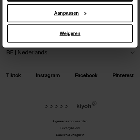
Google’s pagina over zakelijke veiligheid en privacy
.
Ruilen & retourneren
Aanpassen
Brandstores
Weigeren
Vacatures
BE | Nederlands
Tiktok
Instagram
Facebook
Pinterest
Algemene voorwaarden
Privacybeleid
Cookies & veiligheid