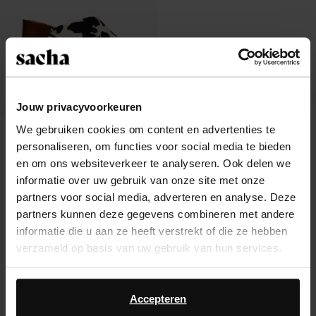
Jouw privacyvoorkeuren
We gebruiken cookies om content en advertenties te
Cow print leren muiltjes met plateau
personaliseren, om functies voor social media te bieden
hak
47.50
94.98
en om ons websiteverkeer te analyseren. Ook delen we
informatie over uw gebruik van onze site met onze
partners voor social media, adverteren en analyse. Deze
partners kunnen deze gegevens combineren met andere
informatie die u aan ze heeft verstrekt of die ze hebben
Over Sacha
verzameld op basis van uw gebruik van hun services.
Klantenservice
Daarnaast werken wij samen met Google voor
advertentie- en meetdoeleinden. Meer informatie over
Accepteren
Verzending & levering
hoe Google uw persoonsgegevens gebruikt, vindt u op