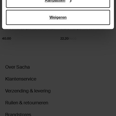
Aanpassen
Weigeren
Snake enkellaarsjes met trechterhak
Snake muiltjes met trechterhak
40.00
22.20
74.00
Over Sacha
Klantenservice
Verzending & levering
Ruilen & retourneren
Brandstores