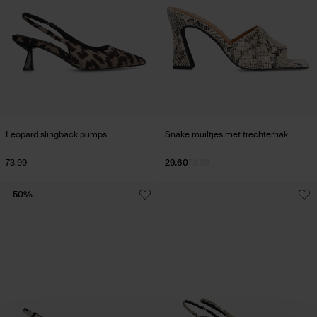
Leopard slingback pumps
Snake muiltjes met trechterhak
73.99
29.60
73.98
- 50%