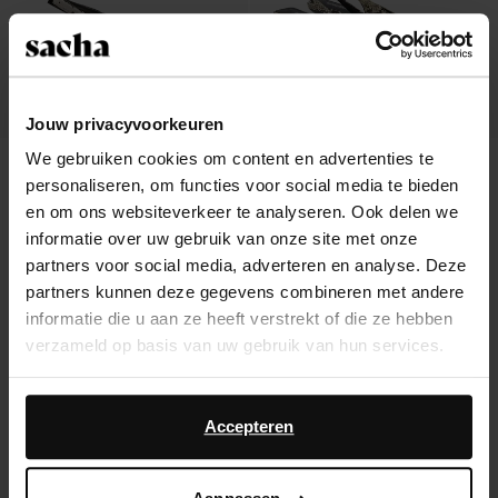
Jouw privacyvoorkeuren
We gebruiken cookies om content en advertenties te
Cow print slingback pumps
Slingback pumps met snake print
personaliseren, om functies voor social media te bieden
58.00
73.99
en om ons websiteverkeer te analyseren. Ook delen we
informatie over uw gebruik van onze site met onze
- 62%
- 70%
partners voor social media, adverteren en analyse. Deze
partners kunnen deze gegevens combineren met andere
informatie die u aan ze heeft verstrekt of die ze hebben
verzameld op basis van uw gebruik van hun services.
Daarnaast werken wij samen met Google voor
advertentie- en meetdoeleinden. Meer informatie over
Accepteren
hoe Google uw persoonsgegevens gebruikt, vindt u op
Google’s pagina over zakelijke veiligheid en privacy
.