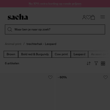
Doorgaan naar artikel
Nu 10% extra korting op ronde prijzen
Submit search
Waar ben je naar op zoek?
Animal print
trechterhak - Leopard
Brown
Bold red & Burgundy
Cow print
Leopard
As seen on Ti
6 artikelen
- 60%