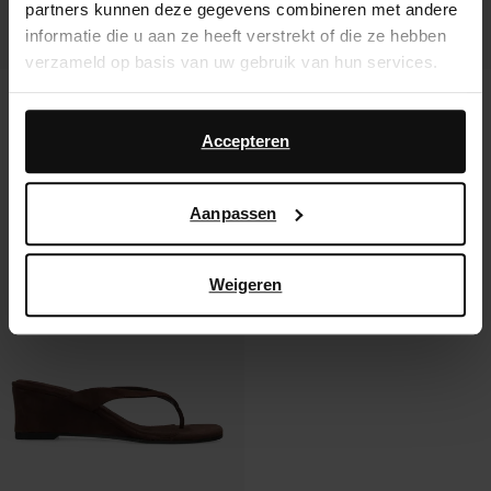
partners kunnen deze gegevens combineren met andere
informatie die u aan ze heeft verstrekt of die ze hebben
verzameld op basis van uw gebruik van hun services.
Snake muiltjes met sleehak
Beige sleehak sandalen
Daarnaast werken wij samen met Google voor
advertentie- en meetdoeleinden. Meer informatie over
37.00
33.60
84.00
Accepteren
hoe Google uw persoonsgegevens gebruikt, vindt u op
Google’s pagina over zakelijke veiligheid en privacy
.
Aanpassen
Weigeren