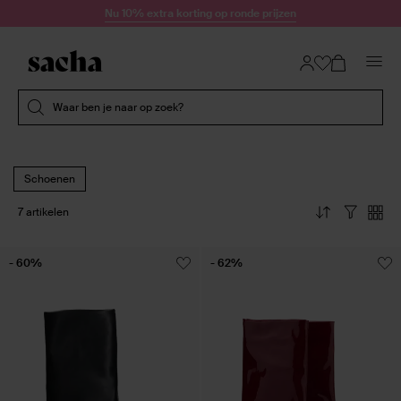
Doorgaan naar artikel
Nu 10% extra korting op ronde prijzen
Submit search
Waar ben je naar op zoek?
Schoenen
7 artikelen
- 60%
- 62%