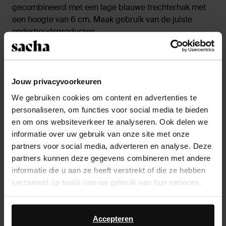
gecombineerd met een lage blauwe trechterhak met
een hoogte van 6 cm. Maak gebruik van de juiste
onderhoudsproducten.
Product details
Jouw privacyvoorkeuren
Bezorgen & retour
We gebruiken cookies om content en advertenties te
personaliseren, om functies voor social media te bieden
en om ons websiteverkeer te analyseren. Ook delen we
ga terug
informatie over uw gebruik van onze site met onze
partners voor social media, adverteren en analyse. Deze
Anderen kochten ook
partners kunnen deze gegevens combineren met andere
informatie die u aan ze heeft verstrekt of die ze hebben
Item
verzameld op basis van uw gebruik van hun services.
- 20%
1
of
Daarnaast werken wij samen met Google voor
1
advertentie- en meetdoeleinden. Meer informatie over
Accepteren