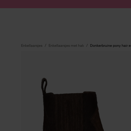
Doorgaan naar artikel
Submit search
Enkellaarsjes
Enkellaarsjes met hak
Donkerbruine pony hair e