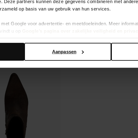
e. Deze partners kunnen deze gegevens combineren met andere i
erzameld op basis van uw gebruik van hun services.
met Google voor advertentie- en meetdoeleinden. Meer informa
vindt u op
Google’s pagina over zakelijke veiligheid en priva
Aanpassen