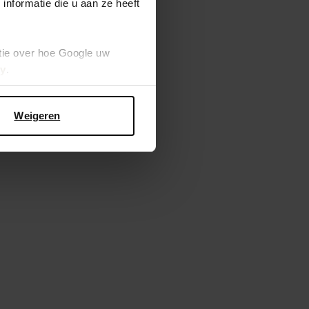
nformatie die u aan ze heeft
tie over hoe Google uw
cy
.
Weigeren