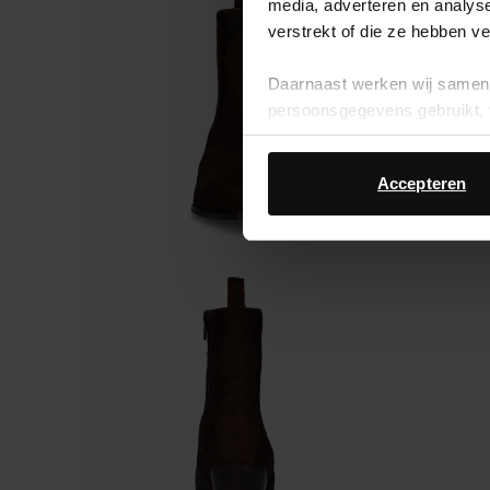
media, adverteren en analys
verstrekt of die ze hebben v
Daarnaast werken wij samen 
persoonsgegevens gebruikt, 
Accepteren