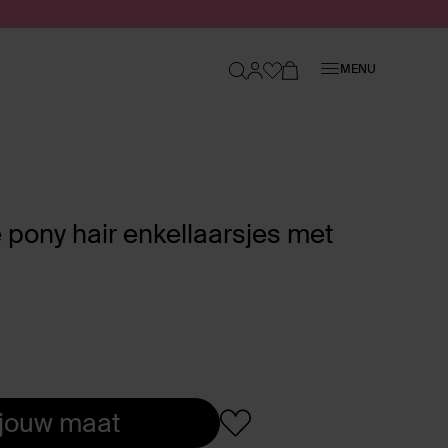
Sluiten
MENU
 pony hair enkellaarsjes met
 jouw maat