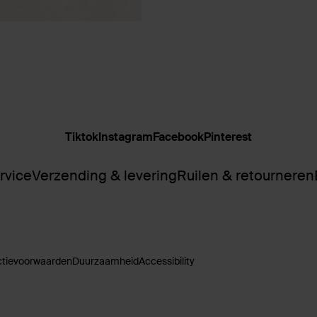
Tiktok
Instagram
Facebook
Pinterest
rvice
Verzending & levering
Ruilen & retourneren
ctievoorwaarden
Duurzaamheid
Accessibility