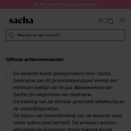
Doorgaan naar artikel
Nu 10% extra korting op ronde prijzen
Submit search
Waar ben je naar op zoek?
Giftmas actievoorwaarden
De winactie wordt georganiseerd door Sacha.
Deelname aan dit promotie(kans)spel vereist een
minimum leeftijd van 18 jaar. Medewerkers van
Sacha zijn uitgesloten van deelname.
De trekking van de winnaar geschiedt willekeurig en
op onpartijdige wijze.
De datum van bekendmaking van de winactie staat
onder iedere post vermeld. De winnaars worden
uitsluitend via Instagram story's bekend via het