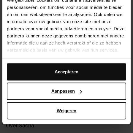
We gebruiken cookies om content en advertenties te
mogelijk.
personaliseren, om functies voor social media te bieden
Deelname is kosteloos. Je neemt automatisch deel
en om ons websiteverkeer te analyseren. Ook delen we
aan de winactie wanneer je binnen de actieperiode
informatie over uw gebruik van onze site met onze
je inschrijft voor de Sacha-nieuwsbrief via de
partners voor social media, adverteren en analyse. Deze
actiepagina, én het Instagramaccount @sachashoes
partners kunnen deze gegevens combineren met andere
en @vintasje_nl volgt.
informatie die u aan ze heeft verstrekt of die ze hebben
verzameld op basis van uw gebruik van hun services.
Daarnaast werken wij samen met Google voor
advertentie- en meetdoeleinden. Meer informatie over
Accepteren
hoe Google uw persoonsgegevens gebruikt, vindt u op
Google’s pagina over zakelijke veiligheid en privacy
.
Aanpassen
Weigeren
Over Sacha