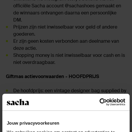
officiële Sacha account @sachashoes gemaakt en
de winnaars ontvangen daarna een persoonlijke
DM.
Prijzen zijn niet inwisselbaar voor geld of andere
goederen.
Er zijn geen kosten verbonden aan deelname van
deze actie.
Shopping money is niet inwisselbaar voor cash en is
niet overdraagbaar.
Giftmas actievoorwaarden - HOOFDPRIJS
De hoofdprijs: een vintage designer bag supplied by
Vintasje en een Sacha Giftcard t.w.v €2000.
De Giftcard wordt uitgekeerd in Sacha
cadeaubonnen.
De actie loopt van 2 december 2025 t/m 5 januari
Jouw privacyvoorkeuren
2026. Deelname na deze datum is niet meer