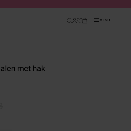
Sluiten
MENU
alen met hak
8