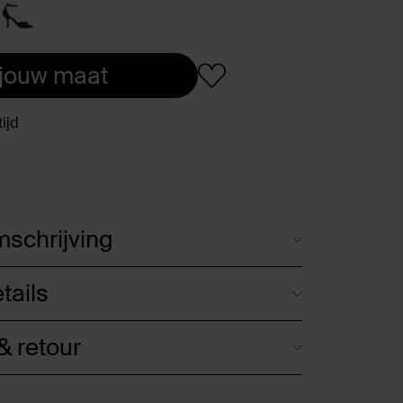
 jouw maat
ijd
schrijving
tails
 retour