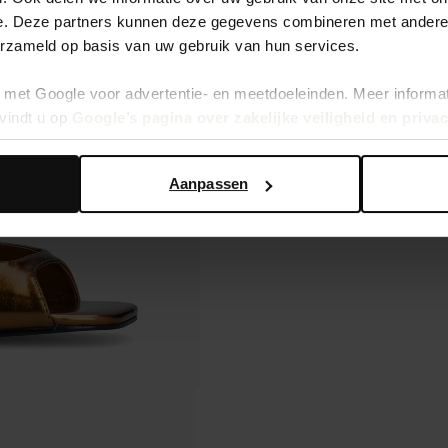
e. Deze partners kunnen deze gegevens combineren met andere i
erzameld op basis van uw gebruik van hun services.
met Google voor advertentie- en meetdoeleinden. Meer informa
vindt u op
Google’s pagina over zakelijke veiligheid en priva
Aanpassen