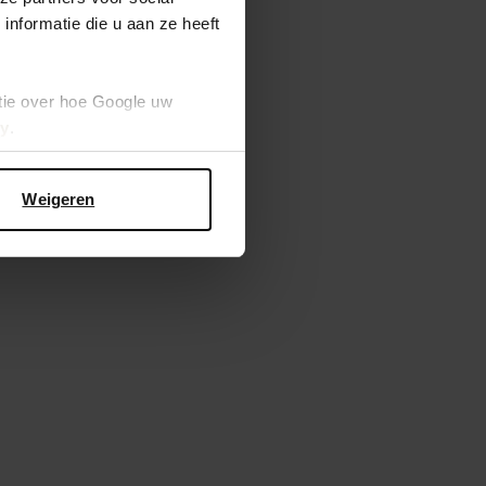
nformatie die u aan ze heeft
tie over hoe Google uw
cy
.
Weigeren