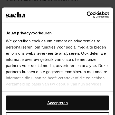
Product details
Bezorgen & retour
Jouw privacyvoorkeuren
We gebruiken cookies om content en advertenties te
ga terug
personaliseren, om functies voor social media te bieden
en om ons websiteverkeer te analyseren. Ook delen we
informatie over uw gebruik van onze site met onze
Anderen kochten ook
partners voor social media, adverteren en analyse. Deze
partners kunnen deze gegevens combineren met andere
Item
informatie die u aan ze heeft verstrekt of die ze hebben
1
verzameld op basis van uw gebruik van hun services.
of
1
Daarnaast werken wij samen met Google voor
advertentie- en meetdoeleinden. Meer informatie over
Accepteren
hoe Google uw persoonsgegevens gebruikt, vindt u op
Google’s pagina over zakelijke veiligheid en privacy
.