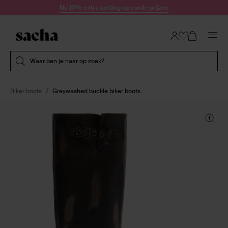
Doorgaan naar artikel
Nu 10% extra korting op ronde prijzen
Submit search
Waar ben je naar op zoek?
Biker boots
Greywashed buckle biker boots