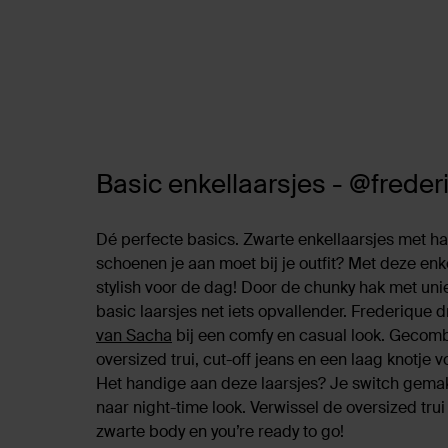
Basic enkellaarsjes - @freder
Dé perfecte basics. Zwarte enkellaarsjes met hak
schoenen je aan moet bij je outfit? Met deze enke
stylish voor de dag! Door de chunky hak met un
basic laarsjes net iets opvallender. Frederique 
van Sacha
bij een comfy en casual look. Gecom
oversized trui, cut-off jeans en een laag knotje v
Het handige aan deze laarsjes? Je switch gemak
naar night-time look. Verwissel de oversized trui
zwarte body en you’re ready to go!