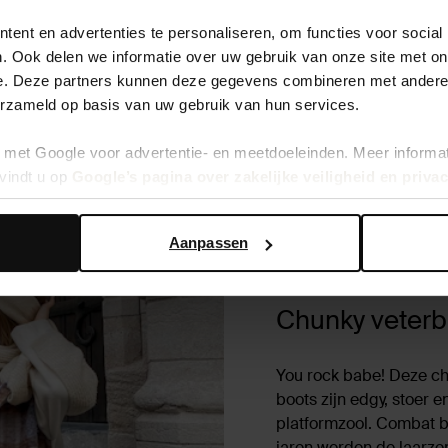
helsea boots
ent en advertenties te personaliseren, om functies voor social
. Ook delen we informatie over uw gebruik van onze site met on
e. Deze partners kunnen deze gegevens combineren met andere i
erzameld op basis van uw gebruik van hun services.
met Google voor advertentie- en meetdoeleinden. Meer informa
vindt u op
Google’s pagina over zakelijke veiligheid en priva
Aanpassen
Chunky veterb
You rock babe! Deze chu
boots zijn edgy, stoer 
platformzool. Combat bo
jaren werden de laarze