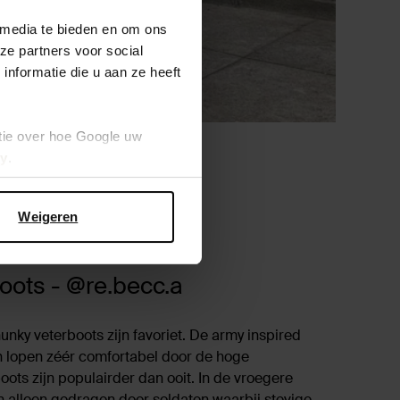
 media te bieden en om ons
ze partners voor social
nformatie die u aan ze heeft
tie over hoe Google uw
cy
.
Weigeren
oots - @re.becc.a
nky veterboots zijn favoriet. De army inspired
en lopen zéér comfortabel door de hoge
ots zijn populairder dan ooit. In de vroegere
n alleen gedragen door soldaten waarbij stevige