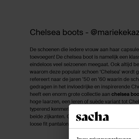
Chelsea boots - @mariekeka
De schoenen die iedere vrouw aan haar capsul
toevoegen! De chelsea boot is namelijk een klass
eindeloos veel seizoenen meegaat. Ook altijd 
waarom deze populair schoen ‘Chelsea’ wordt
refereert naar de jaren ’50 en ’60 waarin de sc
gedragen in het invloedrijke en inspirerende Ch
heeft een enorm grote collectie aan
chelsea boo
hoge laarzen, een leren of suède variant tot Che
typerend kenmerk zal altijd terugkomen: de stre
beide zijkanten. Combineer
de beige suède boo
loose fit pantalon en een jasje in dezelfde kleur.