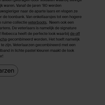
jk waren. Vanaf de jaren ’80 werden
euwsgieriger naar de aparte laars en vlogen ze
r de toonbank. Van enkellaarsjes tot een hogere
n ruime collectie
veterboots
.
Neem ook een
Martens. De veterlaars is namelijk de signature
! Rebecca heeft de perfecte look waarbij
de off
acha
gecombineerd worden. Het hoeft namelijk
ok te zijn. Veterlaarzen gecombineerd met een
fdband in lichte pastel kleuren maakt de look
r!
arzen