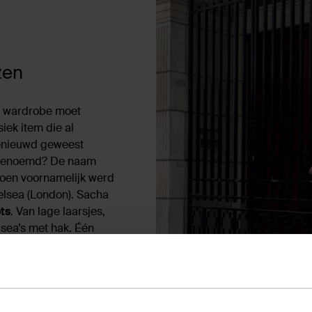
zen
e wardrobe moet
iek item die al
benieuwd geweest
 genoemd? De naam
hoen voornamelijk werd
elsea (London). Sacha
ts
. Van lage laarsjes,
lsea’s met hak. Één
tchy elastieken aan
ts
van Marieke met een