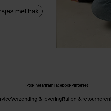
rsjes met hak
Tiktok
Instagram
Facebook
Pinterest
rvice
Verzending & levering
Ruilen & retourneren