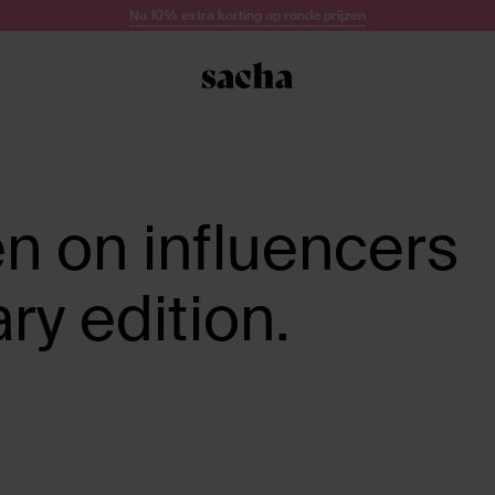
Nu 10% extra korting op ronde prijzen
n on influencers
ry edition.