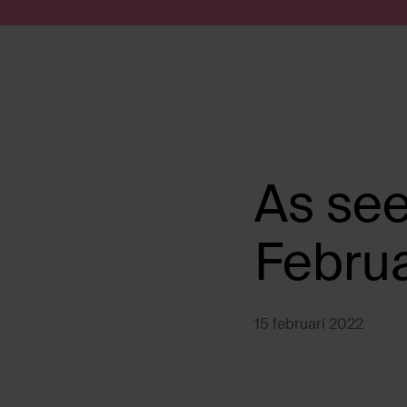
Doorgaan naar artikel
Submit search
As see
Februa
15 februari 2022